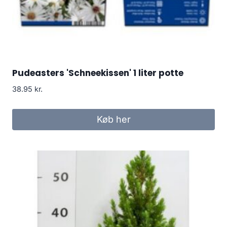
Pudeasters 'Schneekissen' 1 liter potte
38.95
kr.
Køb her