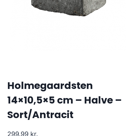
Holmegaardsten
14×10,5×5 cm – Halve –
Sort/Antracit
299.99
kr.