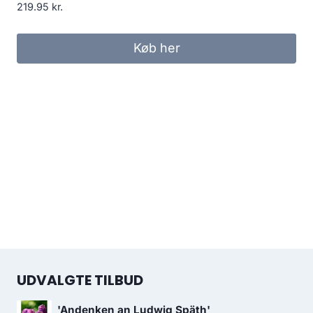
219.95
kr.
Køb her
UDVALGTE TILBUD
'Andenken an Ludwig Späth'