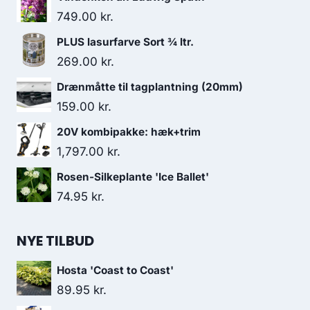
749.00
kr.
PLUS lasurfarve Sort ¾ ltr.
269.00
kr.
Drænmåtte til tagplantning (20mm)
159.00
kr.
20V kombipakke: hæk+trim
1,797.00
kr.
Rosen-Silkeplante 'Ice Ballet'
74.95
kr.
NYE TILBUD
Hosta 'Coast to Coast'
89.95
kr.