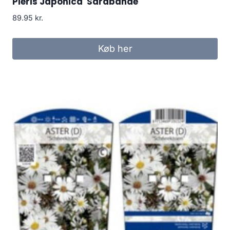
Pieris Japonica 'Sarabande'
89.95
kr.
Køb her