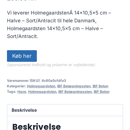
Vi leverer HolmegaardstenÂ 14×10,5×5 cm –
Halve – Sort/Antracit til hele Danmark,
Holmegaardsten 14×10,5×5 cm – Halve –
Sort/Antracit.
Køb her
(sponsoreret indhold og priserne er vejledende)
Varenummer (SKU):
4c60a5cfdfa3
Kategorier:
Holmegaardsten
,
IBF Belægningssten
,
IBF Beton
Tags:
Have
,
Holmegaardsten
,
IBF Belægningssten
,
IBF Beton
Beskrivelse
Beskrivelse