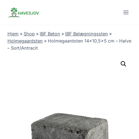
Skip
to
content
Hjem
»
Shop
»
IBF Beton
»
IBF Belægningssten
»
Holmegaardsten
»
Holmegaardsten 14×10,5×5 cm – Halve
– Sort/Antracit