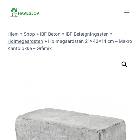
Skip
to
content
Hjem
»
Shop
»
IBF Beton
»
IBF Belægningssten
»
Holmegaardsten
»
Holmegaardsten 21x42x14 cm – Makro
Kantblokke – Gråmix