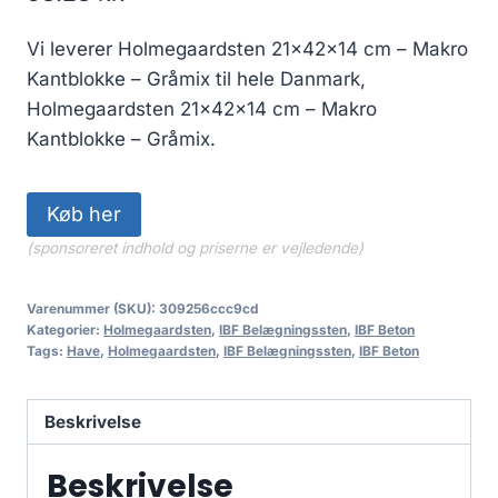
Vi leverer Holmegaardsten 21x42x14 cm – Makro
Kantblokke – Gråmix til hele Danmark,
Holmegaardsten 21x42x14 cm – Makro
Kantblokke – Gråmix.
Køb her
(sponsoreret indhold og priserne er vejledende)
Varenummer (SKU):
309256ccc9cd
Kategorier:
Holmegaardsten
,
IBF Belægningssten
,
IBF Beton
Tags:
Have
,
Holmegaardsten
,
IBF Belægningssten
,
IBF Beton
Beskrivelse
Beskrivelse