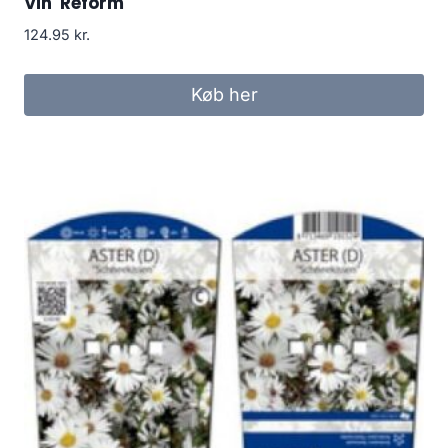
Vin 'Reform'
124.95
kr.
Køb her