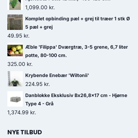
1,099.00
kr.
Komplet opbinding pæl + grej til træer 1 stk Ø
5 pæl + grej
49.95
kr.
Æble 'Filippa' Dværgtræ, 3-5 grene, 6,7 liter
potte, 80-100 cm.
325.00
kr.
Krybende Enebær 'Wiltonii'
224.95
kr.
Danblokke Eksklusiv Bx26,8x17 cm - Hjørne
Type 4 - Grå
1,374.99
kr.
NYE TILBUD