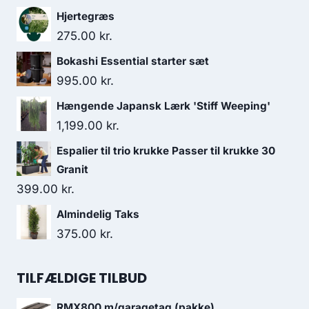
Hjertegræs
275.00
kr.
Bokashi Essential starter sæt
995.00
kr.
Hængende Japansk Lærk 'Stiff Weeping'
1,199.00
kr.
Espalier til trio krukke Passer til krukke 30
Granit
399.00
kr.
Almindelig Taks
375.00
kr.
TILFÆLDIGE TILBUD
RMX800 m/garagetag (pakke)