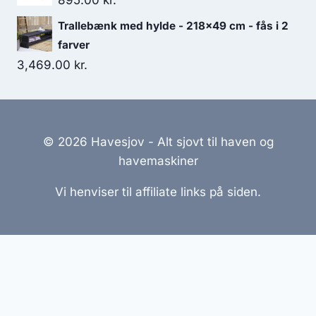
895.00
kr.
Trallebænk med hylde - 218x49 cm - fås i 2
farver
3,469.00
kr.
© 2026 Havesjov - Alt sjovt til haven og
havemaskiner
Vi henviser til affiliate links på siden.
Hjemmesider Til Salg
|
Hjemmeside Udvikling
|
Online
Tilbud
Denne side kan være skabt med AI! Indholdet er