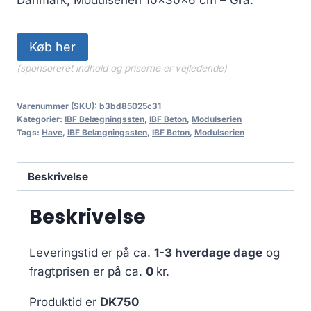
Køb her
(sponsoreret indhold og priserne er vejledende)
Varenummer (SKU):
b3bd85025c31
Kategorier:
IBF Belægningssten
,
IBF Beton
,
Modulserien
Tags:
Have
,
IBF Belægningssten
,
IBF Beton
,
Modulserien
Beskrivelse
Beskrivelse
Leveringstid er på ca.
1-3 hverdage dage
og
fragtprisen er på ca.
0
kr.
Produktid er
DK750