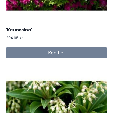
'Kermesina'
204.95
kr.
Køb her