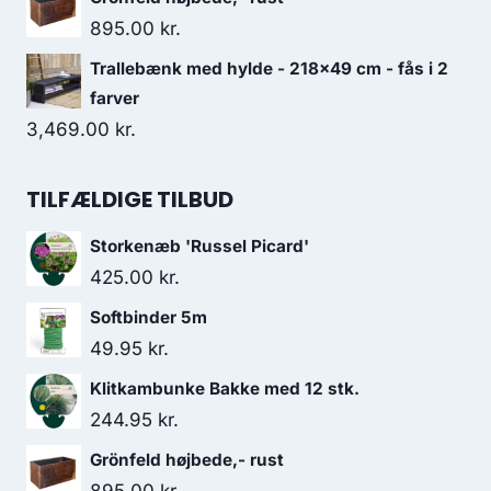
895.00
kr.
Trallebænk med hylde - 218x49 cm - fås i 2
farver
3,469.00
kr.
TILFÆLDIGE TILBUD
Storkenæb 'Russel Picard'
425.00
kr.
Softbinder 5m
49.95
kr.
Klitkambunke Bakke med 12 stk.
244.95
kr.
Grönfeld højbede,- rust