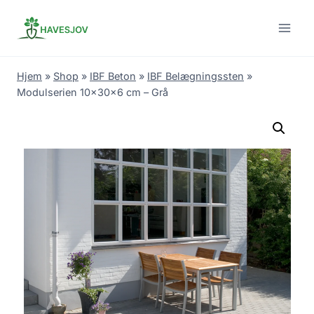
Skip
to
content
Hjem
»
Shop
»
IBF Beton
»
IBF Belægningssten
»
Modulserien 10x30x6 cm – Grå