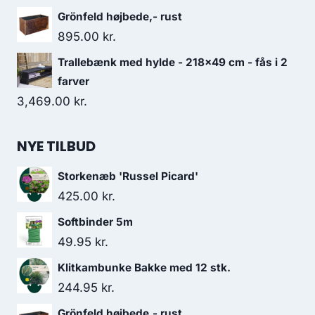
Grönfeld højbede,- rust
895.00
kr.
Trallebænk med hylde - 218x49 cm - fås i 2
farver
3,469.00
kr.
NYE TILBUD
Storkenæb 'Russel Picard'
425.00
kr.
Softbinder 5m
49.95
kr.
Klitkambunke Bakke med 12 stk.
244.95
kr.
Grönfeld højbede,- rust