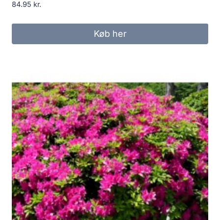
84.95
kr.
Køb her