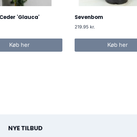
Ceder 'Glauca'
Sevenbom
219.95
kr.
Køb her
Køb her
NYE TILBUD