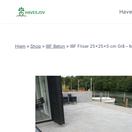
Skip
to
Have
content
Hjem
»
Shop
»
IBF Beton
»
IBF Fliser 25x25x5 cm Grå – 