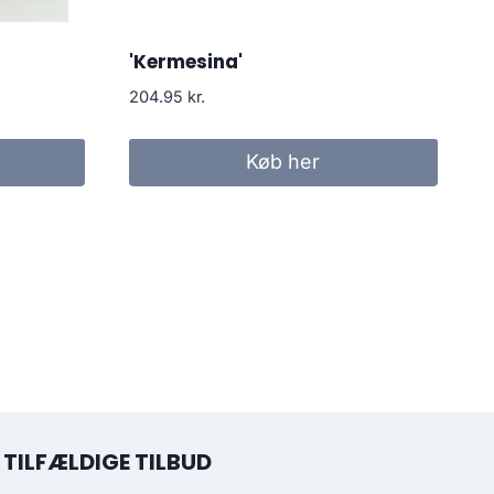
'Kermesina'
204.95
kr.
Køb her
TILFÆLDIGE TILBUD