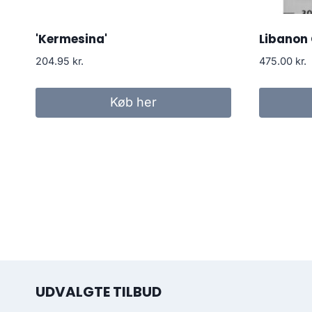
'Kermesina'
Libanon 
204.95
kr.
475.00
kr.
Køb her
UDVALGTE TILBUD