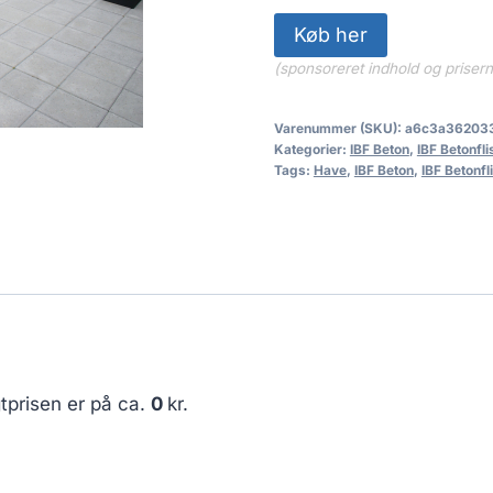
Køb her
(sponsoreret indhold og priser
Varenummer (SKU):
a6c3a36203
Kategorier:
IBF Beton
,
IBF Betonfli
Tags:
Have
,
IBF Beton
,
IBF Betonfl
tprisen er på ca.
0
kr.