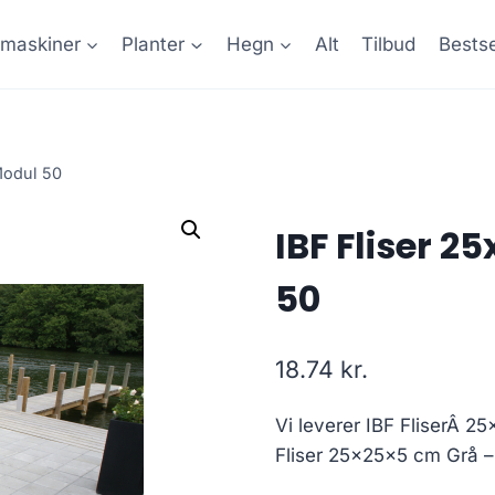
maskiner
Planter
Hegn
Alt
Tilbud
Bestse
Modul 50
IBF Fliser 
50
18.74
kr.
Vi leverer IBF FliserÂ 2
Fliser 25x25x5 cm Grå –