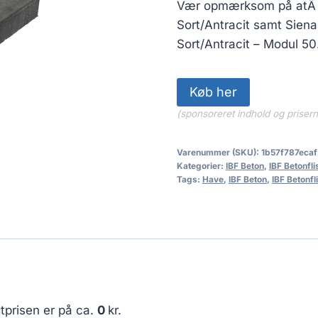
Vær opmærksom på atÂ si
Sort/Antracit samt Siena
Sort/Antracit – Modul 50
Køb her
(sponsoreret indhold og priser
Varenummer (SKU):
1b57f787ecaf
Kategorier:
IBF Beton
,
IBF Betonfli
Tags:
Have
,
IBF Beton
,
IBF Betonfl
tprisen er på ca.
0
kr.