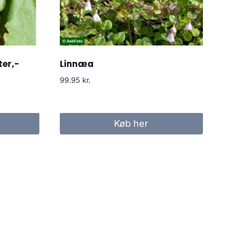
ter,-
Linnæa
99.95
kr.
Køb her