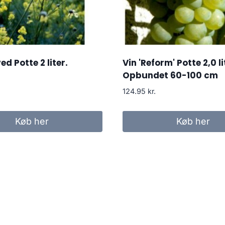
d Potte 2 liter.
Vin 'Reform' Potte 2,0 li
Opbundet 60-100 cm
124.95
kr.
Køb her
Køb her