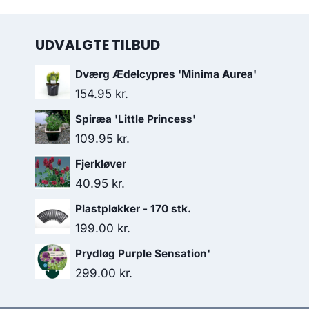
UDVALGTE TILBUD
Dværg Ædelcypres 'Minima Aurea'
154.95
kr.
Spiræa 'Little Princess'
109.95
kr.
Fjerkløver
40.95
kr.
Plastpløkker - 170 stk.
199.00
kr.
Prydløg Purple Sensation'
299.00
kr.