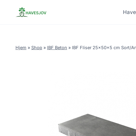
Skip
to
Have
content
Hjem
»
Shop
»
IBF Beton
»
IBF Fliser 25x50x5 cm Sort/An