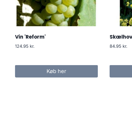
Vin 'Reform'
Skælhove
124.95
kr.
84.95
kr.
Køb her