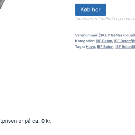
Køb her
(sponsoreret indhold og priser
Varenummer (SKU):
6e4be7b16a
Kategorier:
IBF Beton
,
IBF Betonfli
Tags:
Have
,
IBF Beton
,
IBF Betonfl
tprisen er på ca.
0
kr.