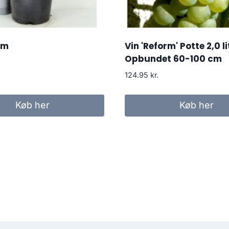
om
Vin 'Reform' Potte 2,0 li
Opbundet 60-100 cm
124.95
kr.
Køb her
Køb her