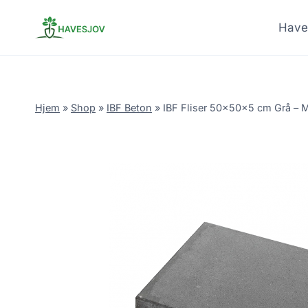
Skip
to
Have
content
Hjem
»
Shop
»
IBF Beton
»
IBF Fliser 50x50x5 cm Grå – 