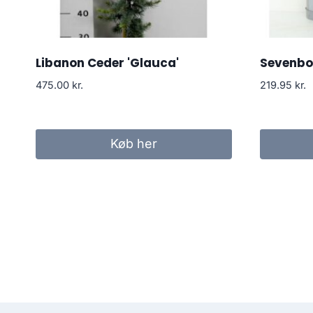
Libanon Ceder 'Glauca'
Sevenb
475.00
kr.
219.95
kr.
Køb her