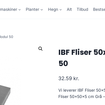
maskiner
Planter
Hegn
Alt
Tilbud
Bestse
Modul 50
IBF Fliser 
50
32.59
kr.
Vi leverer IBF Fliser 50
Fliser 50x50x5 cm Grå –