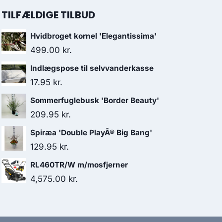
TILFÆLDIGE TILBUD
Hvidbroget kornel 'Elegantissima'
499.00
kr.
Indlægspose til selvvanderkasse
17.95
kr.
Sommerfuglebusk 'Border Beauty'
209.95
kr.
Spiræa 'Double PlayÂ® Big Bang'
129.95
kr.
RL460TR/W m/mosfjerner
4,575.00
kr.