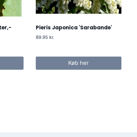
ter,-
Pieris Japonica 'Sarabande'
89.95
kr.
Køb her