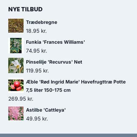
NYE TILBUD
Trædebregne
18.95
kr.
Funkia 'Frances Williams'
74.95
kr.
Pinselilje 'Recurvus' Net
119.95
kr.
Æble 'Rød Ingrid Marie' Havefrugttræ Potte
7,5 liter 150-175 cm
269.95
kr.
Astilbe 'Cattleya'
49.95
kr.