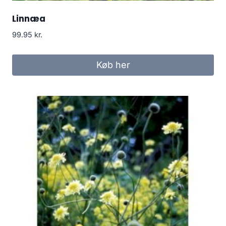
Linnæa
99.95
kr.
Køb her