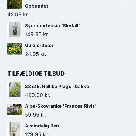
Opbundet
42.95
kr.
Syrénhortensia 'Skyfall'
149.95
kr.
Guldjordbær
24.95
kr.
TILFÆLDIGE TILBUD
28 stk. Røllike Plugs i bakke
490.00
kr.
Alpe-Skovranke 'Frances Rivis'
59.95
kr.
Almindelig Røn
129.95
kr.