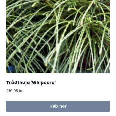
Trådthuja 'Whipcord'
219.95
kr.
Køb her