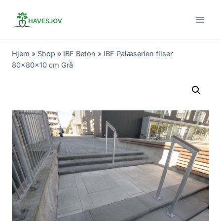
Skip
to
content
Hjem
»
Shop
»
IBF Beton
»
IBF Palæserien fliser
80x80x10 cm Grå