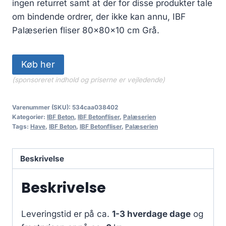
ingen returret samt at der for disse produkter tale
om bindende ordrer, der ikke kan annu, IBF
Palæserien fliser 80x80x10 cm Grå.
Køb her
(sponsoreret indhold og priserne er vejledende)
Varenummer (SKU):
534caa038402
Kategorier:
IBF Beton
,
IBF Betonfliser
,
Palæserien
Tags:
Have
,
IBF Beton
,
IBF Betonfliser
,
Palæserien
Beskrivelse
Beskrivelse
Leveringstid er på ca.
1-3 hverdage dage
og