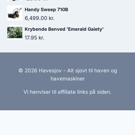
Handy Sweep 710B
6,499.00
kr.
Krybende Benved 'Emerald Gaiety'
17.95
kr.
© 2026 Havesjov - Alt sjovt til haven og
havemaskiner
Vi henviser til affiliate links på siden.
Hjemmesider Til Salg
|
Hjemmeside Udvikling
|
Online
Tilbud