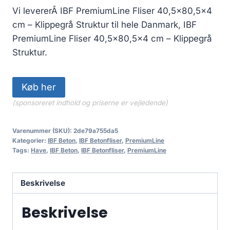
Vi levererÂ IBF PremiumLine Fliser 40,5×80,5×4
cm – Klippegrå Struktur til hele Danmark, IBF
PremiumLine Fliser 40,5×80,5×4 cm – Klippegrå
Struktur.
Køb her
(sponsoreret indhold og priserne er vejledende)
Varenummer (SKU):
2de79a755da5
Kategorier:
IBF Beton
,
IBF Betonfliser
,
PremiumLine
Tags:
Have
,
IBF Beton
,
IBF Betonfliser
,
PremiumLine
Beskrivelse
Beskrivelse