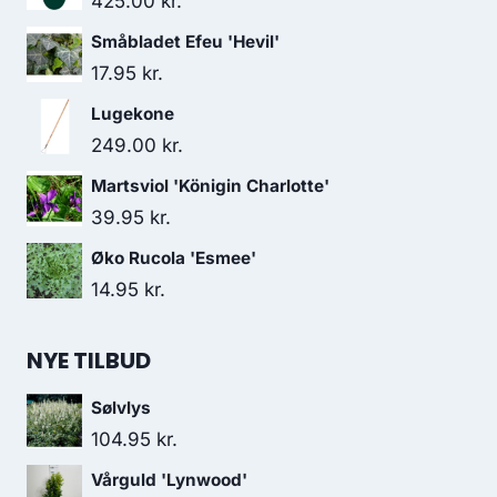
425.00
kr.
Småbladet Efeu 'Hevil'
17.95
kr.
Lugekone
249.00
kr.
Martsviol 'Königin Charlotte'
39.95
kr.
Øko Rucola 'Esmee'
14.95
kr.
NYE TILBUD
Sølvlys
104.95
kr.
Vårguld 'Lynwood'