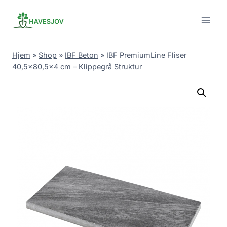
Skip
to
content
Hjem
»
Shop
»
IBF Beton
»
IBF PremiumLine Fliser
40,5×80,5×4 cm – Klippegrå Struktur