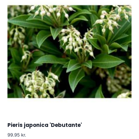
Pieris japonica 'Debutante'
99.95
kr.