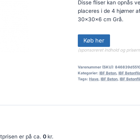
Disse fliser kan opnås v
placeres i de 4 hjørner af
30x30x6 cm Grå.
Køb her
(sponsoreret indhold og priser
Varenummer (SKU):
846839d551
Kategorier:
IBF Beton
,
IBF Betonfli
Tags:
Have
,
IBF Beton
,
IBF Betonfl
tprisen er på ca.
0
kr.