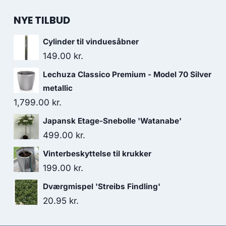
NYE TILBUD
Cylinder til vinduesåbner
149.00
kr.
Lechuza Classico Premium - Model 70 Silver
metallic
1,799.00
kr.
Japansk Etage-Snebolle 'Watanabe'
499.00
kr.
Vinterbeskyttelse til krukker
199.00
kr.
Dværgmispel 'Streibs Findling'
20.95
kr.