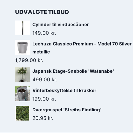
UDVALGTE TILBUD
Cylinder til vinduesåbner
149.00
kr.
Lechuza Classico Premium - Model 70 Silver
metallic
1,799.00
kr.
Japansk Etage-Snebolle 'Watanabe'
499.00
kr.
Vinterbeskyttelse til krukker
199.00
kr.
Dværgmispel 'Streibs Findling'
20.95
kr.