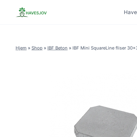
Skip
to
Have
content
Hjem
»
Shop
»
IBF Beton
»
IBF Mini SquareLine fliser 30