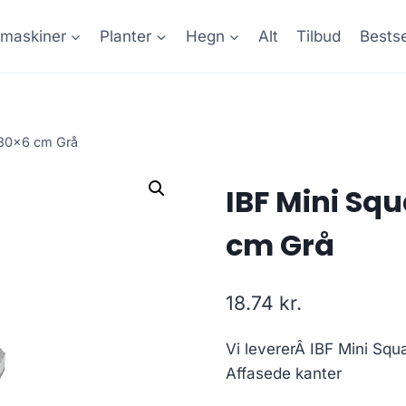
maskiner
Planter
Hegn
Alt
Tilbud
Bestse
x30x6 cm Grå
IBF Mini Squ
cm Grå
18.74
kr.
Vi levererÂ IBF Mini Squ
Affasede kanter