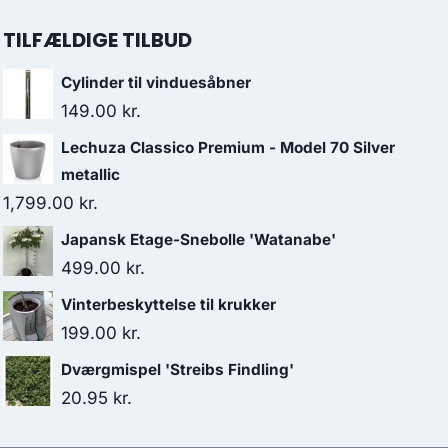
TILFÆLDIGE TILBUD
Cylinder til vinduesåbner
149.00
kr.
Lechuza Classico Premium - Model 70 Silver
metallic
1,799.00
kr.
Japansk Etage-Snebolle 'Watanabe'
499.00
kr.
Vinterbeskyttelse til krukker
199.00
kr.
Dværgmispel 'Streibs Findling'
20.95
kr.