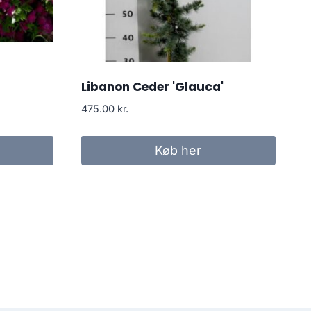
Libanon Ceder 'Glauca'
475.00
kr.
Køb her