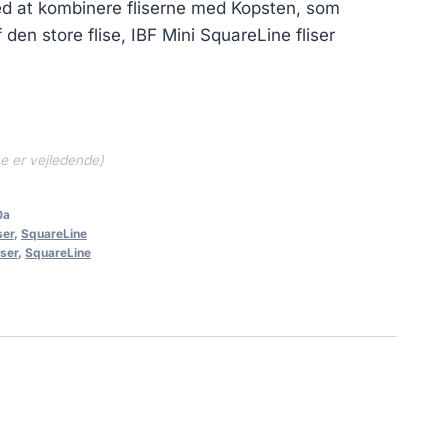
ed at kombinere fliserne med Kopsten, som
 den store flise, IBF Mini SquareLine fliser
ne er vejledende)
0a
ser
,
SquareLine
iser
,
SquareLine