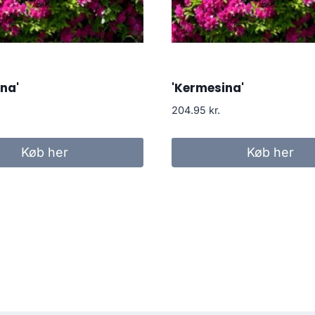
na'
'Kermesina'
204.95
kr.
Køb her
Køb her