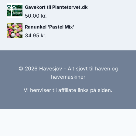
Gavekort til Plantetorvet.dk
50.00
kr.
Ranunkel 'Pastel Mix'
34.95
kr.
© 2026 Havesjov - Alt sjovt til haven og
havemaskiner
Vi henviser til affiliate links på siden.
Hjemmesider Til Salg
|
Hjemmeside Udvikling
|
Online
Tilbud