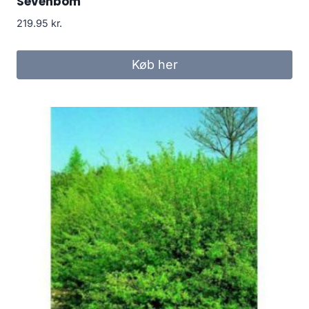
Sevenbom
219.95
kr.
Køb her