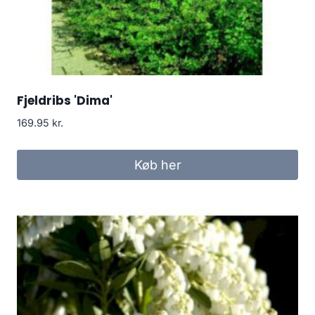
Fjeldribs 'Dima'
169.95
kr.
Køb her