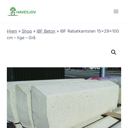
Skip
to
content
Hjem
»
Shop
»
IBF Beton
»
IBF Rabatkantsten 15x29x100
cm – lige – Grå