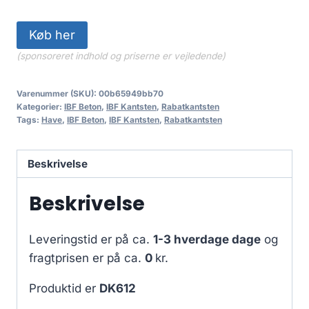
Køb her
(sponsoreret indhold og priserne er vejledende)
Varenummer (SKU):
00b65949bb70
Kategorier:
IBF Beton
,
IBF Kantsten
,
Rabatkantsten
Tags:
Have
,
IBF Beton
,
IBF Kantsten
,
Rabatkantsten
Beskrivelse
Beskrivelse
Leveringstid er på ca.
1-3 hverdage dage
og
fragtprisen er på ca.
0
kr.
Produktid er
DK612