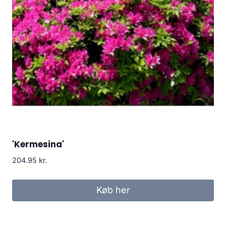
'Kermesina'
204.95
kr.
Køb her