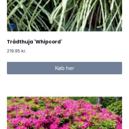
Trådthuja 'Whipcord'
219.95
kr.
Køb her