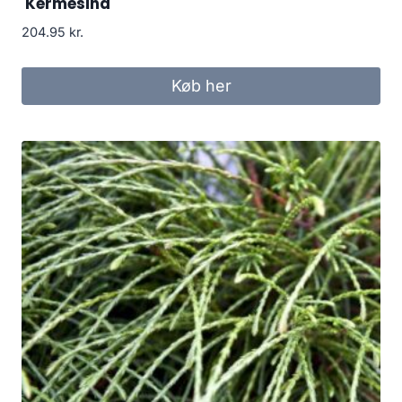
'Kermesina'
204.95
kr.
Køb her