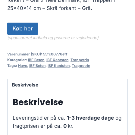
25x40x14 cm – Skrå forkant – Grå.
Køb her
(sponsoreret indhold og priserne er vejledende)
Varenummer (SKU):
55fc00776eff
Kategorier:
IBF Beton
,
IBF Kantsten
,
Trappetrin
Tags:
Have
,
IBF Beton
,
IBF Kantsten
,
Trappetrin
Beskrivelse
Beskrivelse
Leveringstid er på ca.
1-3 hverdage dage
og
fragtprisen er på ca.
0
kr.