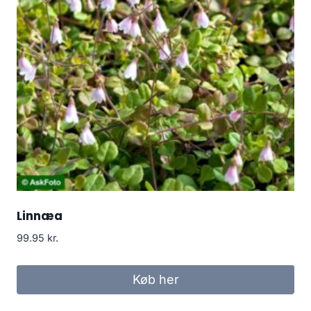
Linnæa
99.95
kr.
Køb her