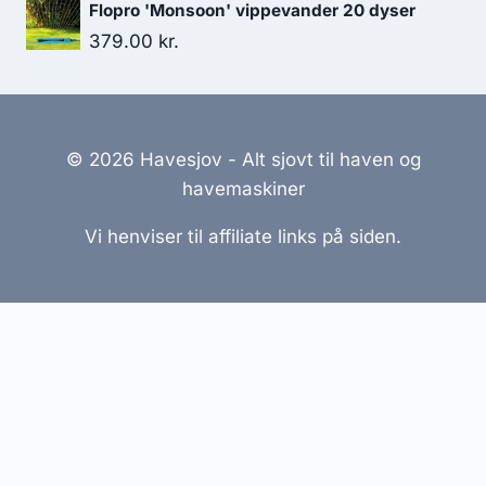
Flopro 'Monsoon' vippevander 20 dyser
379.00
kr.
© 2026 Havesjov - Alt sjovt til haven og
havemaskiner
Vi henviser til affiliate links på siden.
Hjemmesider Til Salg
|
Hjemmeside Udvikling
|
Online
Tilbud
Denne side kan være skabt med AI! Indholdet er
genereret med henblik på at informere og inspirere,
men vi anbefaler altid at dobbelttjekke vigtige