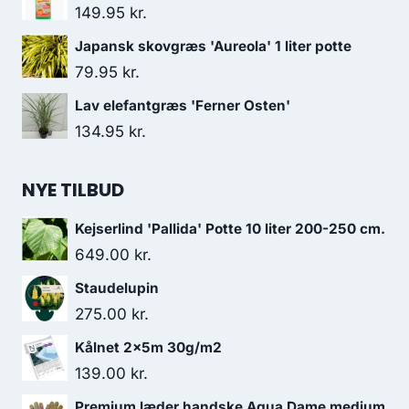
149.95
kr.
Japansk skovgræs 'Aureola' 1 liter potte
79.95
kr.
Lav elefantgræs 'Ferner Osten'
134.95
kr.
NYE TILBUD
Kejserlind 'Pallida' Potte 10 liter 200-250 cm.
649.00
kr.
Staudelupin
275.00
kr.
Kålnet 2x5m 30g/m2
139.00
kr.
Premium læder handske Aqua Dame medium