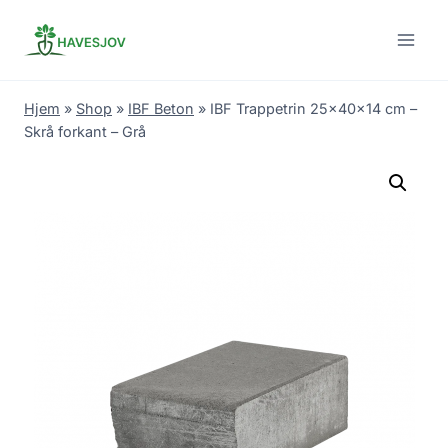
Skip
to
content
Hjem
»
Shop
»
IBF Beton
»
IBF Trappetrin 25x40x14 cm –
Skrå forkant – Grå