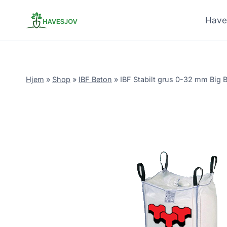
Skip
to
Have
content
Hjem
»
Shop
»
IBF Beton
»
IBF Stabilt grus 0-32 mm Big 