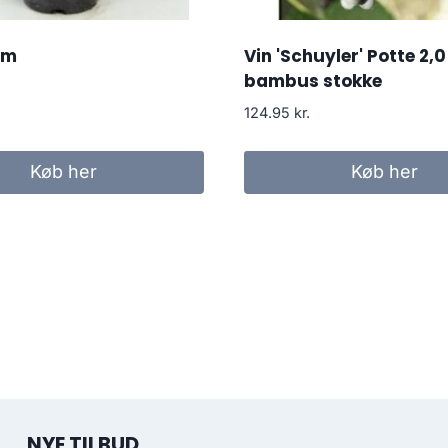
om
Vin 'Schuyler' Potte 2,0 
bambus stokke
124.95
kr.
Køb her
Køb her
NYE TILBUD