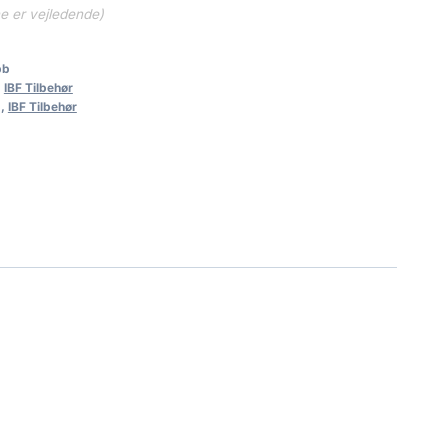
ne er vejledende)
bb
,
IBF Tilbehør
g
,
IBF Tilbehør