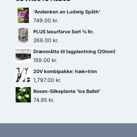
'Andenken an Ludwig Späth'
749.00
kr.
PLUS lasurfarve Sort ¾ ltr.
269.00
kr.
Drænmåtte til tagplantning (20mm)
159.00
kr.
20V kombipakke: hæk+trim
1,797.00
kr.
Rosen-Silkeplante 'Ice Ballet'
74.95
kr.