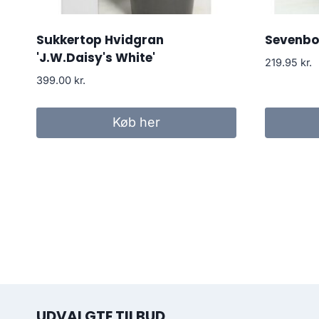
Sukkertop Hvidgran
Sevenb
'J.W.Daisy's White'
219.95
kr.
399.00
kr.
Køb her
UDVALGTE TILBUD