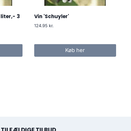
liter,- 3
Vin 'Schuyler'
124.95
kr.
Køb her
TILFÆLDIGE TILBUD