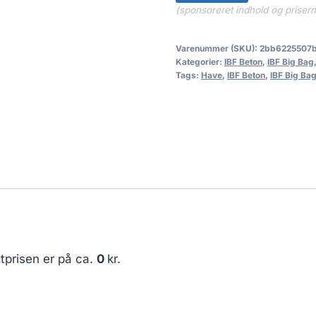
(sponsoreret indhold og priser
Varenummer (SKU):
2bb6225507
Kategorier:
IBF Beton
,
IBF Big Bag
Tags:
Have
,
IBF Beton
,
IBF Big Ba
tprisen er på ca.
0
kr.