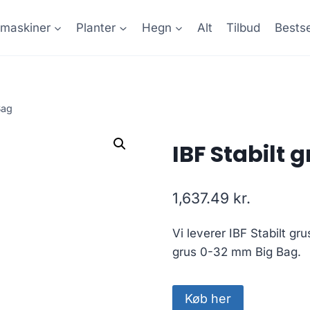
maskiner
Planter
Hegn
Alt
Tilbud
Bestse
Bag
IBF Stabilt
1,637.49
kr.
Vi leverer IBF Stabilt gr
grus 0-32 mm Big Bag.
Køb her