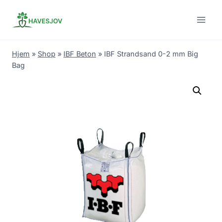
Skip
to
content
Hjem
»
Shop
»
IBF Beton
»
IBF Strandsand 0-2 mm Big
Bag