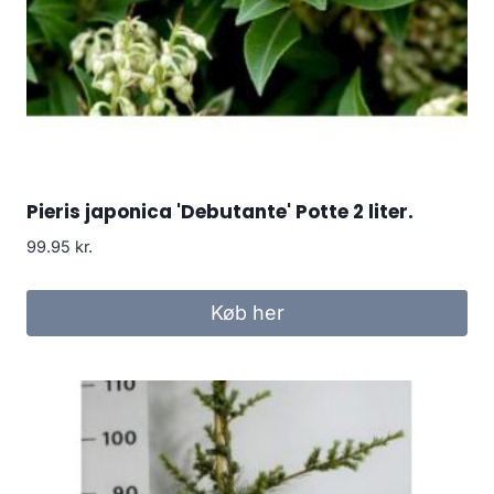
Pieris japonica 'Debutante' Potte 2 liter.
99.95
kr.
Køb her