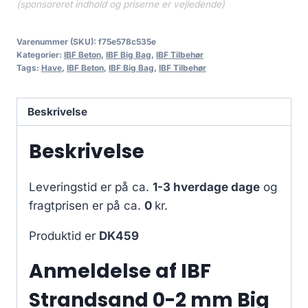
(sponsoreret indhold og priserne er vejledende)
Varenummer (SKU):
f75e578c535e
Kategorier:
IBF Beton
,
IBF Big Bag
,
IBF Tilbehør
Tags:
Have
,
IBF Beton
,
IBF Big Bag
,
IBF Tilbehør
Beskrivelse
Beskrivelse
Leveringstid er på ca.
1-3 hverdage dage
og
fragtprisen er på ca.
0
kr.
Produktid er
DK459
Anmeldelse af IBF
Strandsand 0-2 mm Big