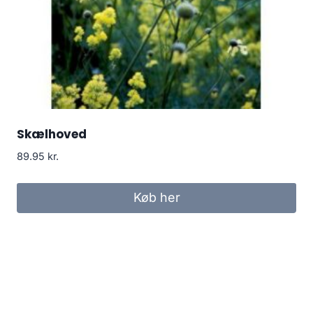
Skælhoved
89.95
kr.
Køb her