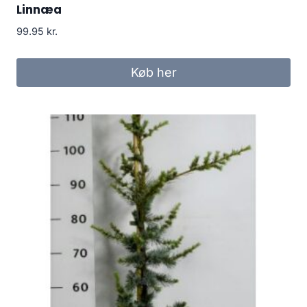
Linnæa
99.95
kr.
Køb her