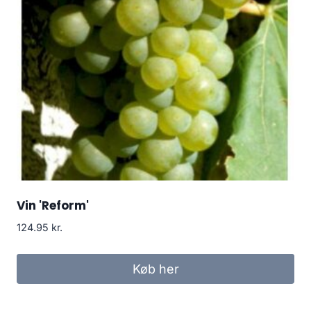
Vin 'Reform'
124.95
kr.
Køb her