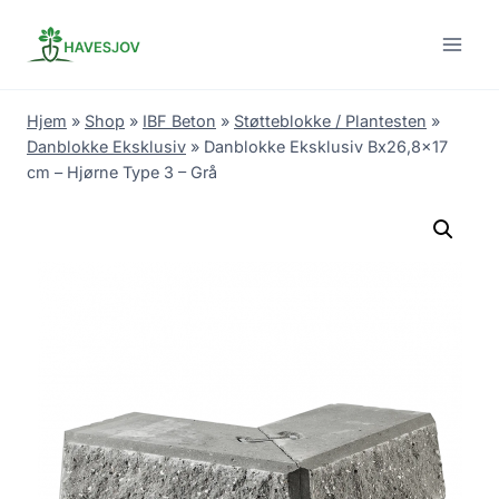
Skip
to
content
Hjem
»
Shop
»
IBF Beton
»
Støtteblokke / Plantesten
»
Danblokke Eksklusiv
»
Danblokke Eksklusiv Bx26,8×17
cm – Hjørne Type 3 – Grå