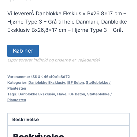
Vi levererÂ Danblokke Eksklusiv Bx26,8×17 cm –
Hjørne Type 3 – Grå til hele Danmark, Danblokke
Eksklusiv Bx26,8×17 cm – Hjørne Type 3 – Grå.
Køb her
(sponsoreret indhold og priserne er vejledende)
Varenummer (SKU):
46cf0e1e8d72
Kategorier:
Danblokke Eksklusiv
,
IBF Beton
,
Støtteblokke /
Plantesten
Tags:
Danblokke Eksklusiv
,
Have
,
IBF Beton
,
Støtteblokke /
Plantesten
Beskrivelse