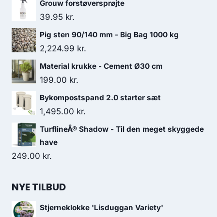
Grouw forstøversprøjte
39.95
kr.
Pig sten 90/140 mm - Big Bag 1000 kg
2,224.99
kr.
Material krukke - Cement Ø30 cm
199.00
kr.
Bykompostspand 2.0 starter sæt
1,495.00
kr.
TurflineÂ® Shadow - Til den meget skyggede
have
249.00
kr.
NYE TILBUD
Stjerneklokke 'Lisduggan Variety'