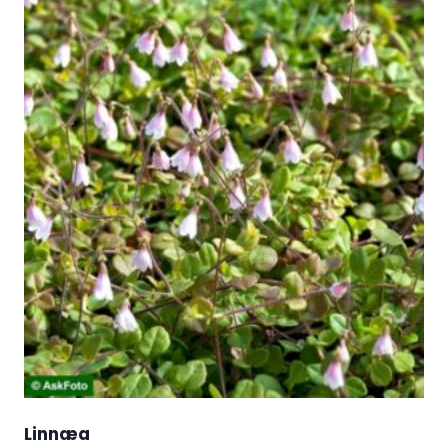
Linnæa