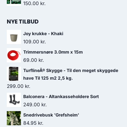
150.00
kr.
NYE TILBUD
Joy krukke - Khaki
109.00
kr.
Trimmersnøre 3.0mm x 15m
69.00
kr.
TurflineÂ® Skygge - Til den meget skyggede
have Til 125 m2 2,5 kg.
299.00
kr.
Balconera - Altankasseholdere Sort
249.00
kr.
Snedrivebusk 'Grefsheim'
84.95
kr.