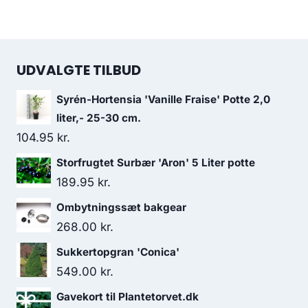
UDVALGTE TILBUD
Syrén-Hortensia 'Vanille Fraise' Potte 2,0
liter,- 25-30 cm.
104.95
kr.
Storfrugtet Surbær 'Aron' 5 Liter potte
189.95
kr.
Ombytningssæt bakgear
268.00
kr.
Sukkertopgran 'Conica'
549.00
kr.
Gavekort til Plantetorvet.dk