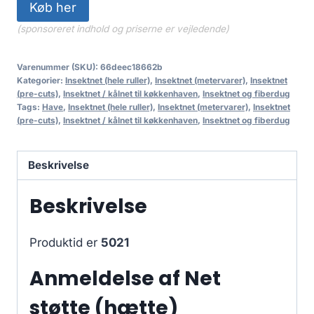
Køb her
(sponsoreret indhold og priserne er vejledende)
Varenummer (SKU):
66deec18662b
Kategorier:
Insektnet (hele ruller)
,
Insektnet (metervarer)
,
Insektnet
(pre-cuts)
,
Insektnet / kålnet til køkkenhaven
,
Insektnet og fiberdug
Tags:
Have
,
Insektnet (hele ruller)
,
Insektnet (metervarer)
,
Insektnet
(pre-cuts)
,
Insektnet / kålnet til køkkenhaven
,
Insektnet og fiberdug
Beskrivelse
Beskrivelse
Produktid er
5021
Anmeldelse af Net
støtte (hætte)