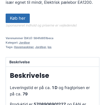
især egnet til mindr, Elektrisk pælebor EA1200.
Køb her
(sponsoreret indhold og priserne er vejledende)
Varenummer (SKU):
584fd851beca
Kategori:
Jordbor
Tags:
Havemaskiner
,
Jordbor
,
los
Beskrivelse
Beskrivelse
Leveringstid er på ca.
1 D
og fragtprisen er
på ca.
79
Produktid er
5708906901227
og EAN er