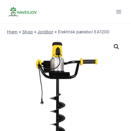
Skip
to
content
Hjem
»
Shop
»
Jordbor
»
Elektrisk pælebor EA1200