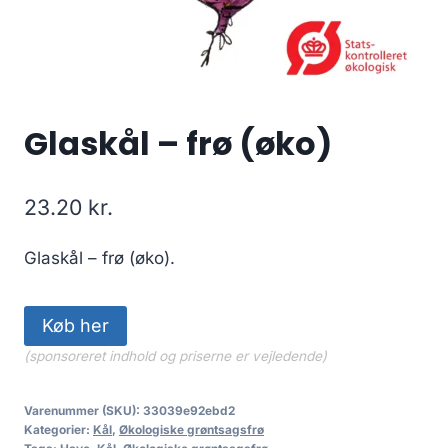
Glaskål – frø (øko)
23.20
kr.
Glaskål – frø (øko).
Køb her
(sponsoreret indhold og priserne er vejledende)
Varenummer (SKU):
33039e92ebd2
Kategorier:
Kål
,
Økologiske grøntsagsfrø