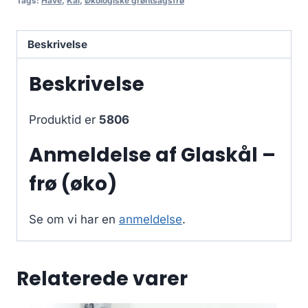
Tags:
Have
,
Kål
,
Økologiske grøntsagsfrø
Beskrivelse
Beskrivelse
Produktid er
5806
Anmeldelse af Glaskål –
frø (øko)
Se om vi har en
anmeldelse
.
Relaterede varer