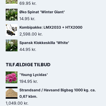
69.95
kr.
Øko Spinat 'Winter Giant'
14.95
kr.
Kombipakke: LMX2033 + HTX2000
2,598.00
kr.
Spansk Klokkeskilla 'White'
44.95
kr.
TILFÆLDIGE TILBUD
'Young Lycidas'
194.95
kr.
Strandsand / Havsand Bigbag 1000 kg. ca.
0,67 kbm.
1,049.00
kr.