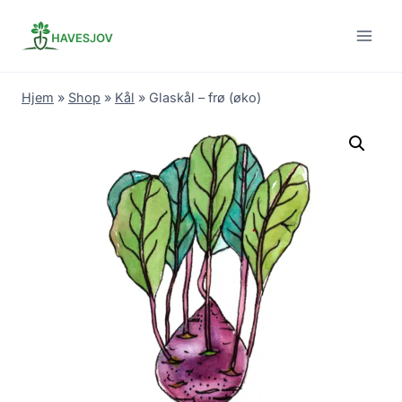
Skip
to
content
Hjem
»
Shop
»
Kål
»
Glaskål – frø (øko)