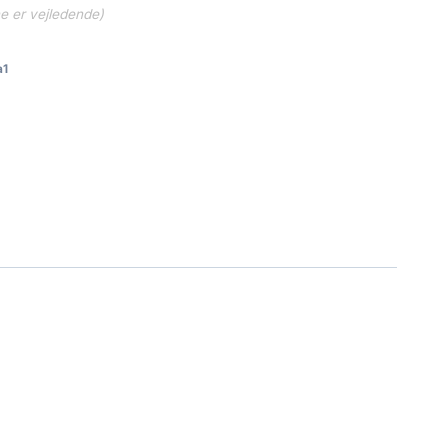
ne er vejledende)
a1