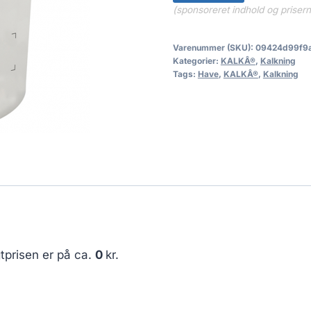
(sponsoreret indhold og priser
Varenummer (SKU):
09424d99f9
Kategorier:
KALKÂ®
,
Kalkning
Tags:
Have
,
KALKÂ®
,
Kalkning
tprisen er på ca.
0
kr.