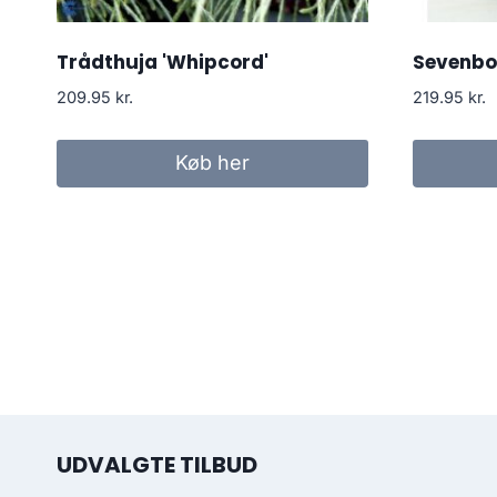
Trådthuja 'Whipcord'
Sevenb
209.95
kr.
219.95
kr.
Køb her
UDVALGTE TILBUD