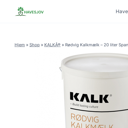
Skip
to
Have
content
Hjem
»
Shop
»
KALKÂ®
»
Rødvig Kalkmælk – 20 liter Spa