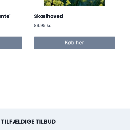
ante'
Skælhoved
89.95
kr.
Køb her
TILFÆLDIGE TILBUD