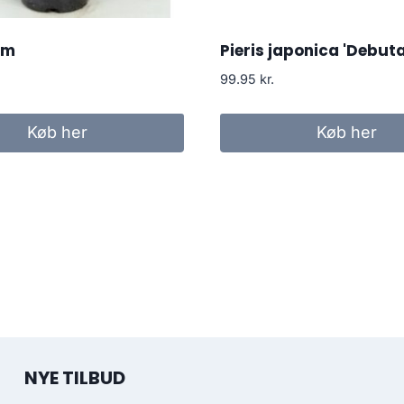
om
Pieris japonica 'Debut
99.95
kr.
Køb her
Køb her
NYE TILBUD