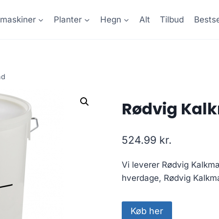
maskiner
Planter
Hegn
Alt
Tilbud
Bestse
nd
Rødvig Kalk
524.99
kr.
Vi leverer Rødvig Kalkmæ
hverdage, Rødvig Kalkmæ
Køb her