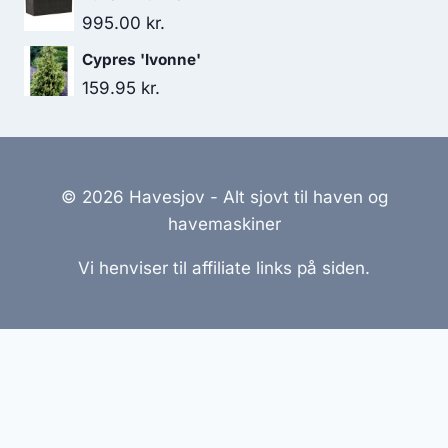
995.00
kr.
Cypres 'Ivonne'
159.95
kr.
© 2026 Havesjov - Alt sjovt til haven og
havemaskiner
Vi henviser til affiliate links på siden.
Hjemmesider Til Salg
|
Hjemmeside Udvikling
|
Online
Tilbud
Denne side kan være skabt med AI! Indholdet er