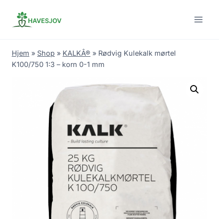
Skip
to
content
Hjem
»
Shop
»
KALKÂ®
»
Rødvig Kulekalk mørtel
K100/750 1:3 – korn 0-1 mm