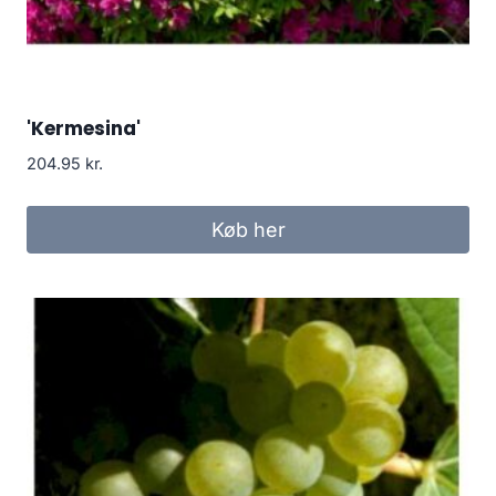
'Kermesina'
204.95
kr.
Køb her