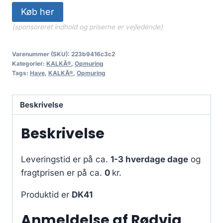
Køb her
(sponsoreret indhold og priserne er vejledende)
Varenummer (SKU):
223b9416c3c2
Kategorier:
KALKÂ®
,
Opmuring
Tags:
Have
,
KALKÂ®
,
Opmuring
Beskrivelse
Beskrivelse
Leveringstid er på ca.
1-3 hverdage dage
og
fragtprisen er på ca.
0
kr.
Produktid er
DK41
Anmeldelse af Rødvig