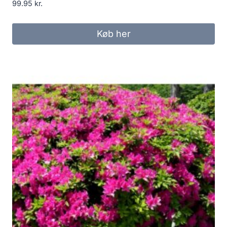
99.95
kr.
Køb her