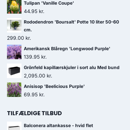
Tulipan 'Vanille Coupe'
44.95
kr.
Rododendron 'Boursalt' Potte 10 liter 50-60
cm.
299.00
kr.
Amerikansk Blåregn 'Longwood Purple'
139.95
kr.
Grönfeld kapillærskjuler i sort alu Med bund
2,095.00
kr.
Anisisop 'Beelicious Purple'
69.95
kr.
TILFÆLDIGE TILBUD
Balconera altankasse - hvid flet