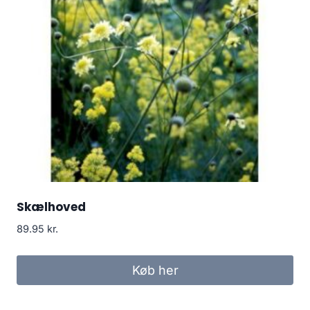
Skælhoved
89.95
kr.
Køb her