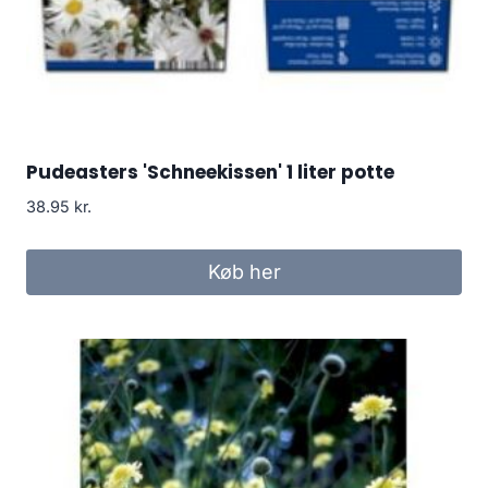
Pudeasters 'Schneekissen' 1 liter potte
38.95
kr.
Køb her