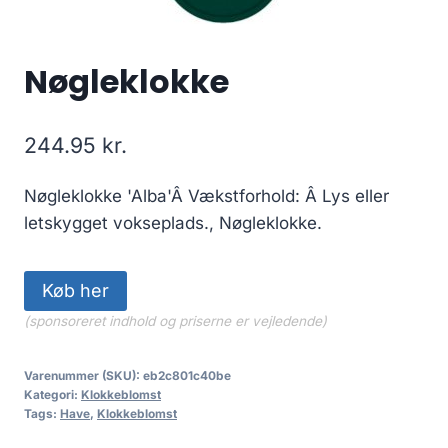
Nøgleklokke
244.95
kr.
Nøgleklokke 'Alba'Â Vækstforhold: Â Lys eller
letskygget vokseplads., Nøgleklokke.
Køb her
(sponsoreret indhold og priserne er vejledende)
Varenummer (SKU):
eb2c801c40be
Kategori:
Klokkeblomst
Tags:
Have
,
Klokkeblomst