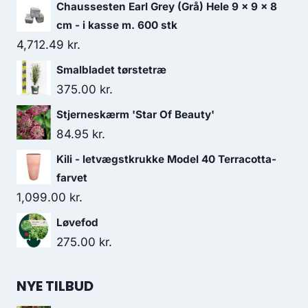
Chaussesten Earl Grey (Grå) Hele 9 x 9 x 8
cm - i kasse m. 600 stk
4,712.49
kr.
Smalbladet tørstetræ
375.00
kr.
Stjerneskærm 'Star Of Beauty'
84.95
kr.
Kili - letvægstkrukke Model 40 Terracotta-
farvet
1,099.00
kr.
Løvefod
275.00
kr.
NYE TILBUD