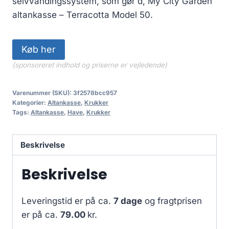
selvvandingssystem, som gør d, My City Garden
altankasse – Terracotta Model 50.
Køb her
(sponsoreret indhold og priserne er vejledende)
Varenummer (SKU):
3f2578bcc957
Kategorier:
Altankasse
,
Krukker
Tags:
Altankasse
,
Have
,
Krukker
Beskrivelse
Beskrivelse
Leveringstid er på ca.
7 dage
og fragtprisen
er på ca.
79.00
kr.