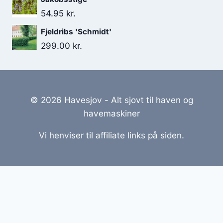
54.95
kr.
Fjeldribs 'Schmidt'
299.00
kr.
© 2026 Havesjov - Alt sjovt til haven og
havemaskiner
Vi henviser til affiliate links på siden.
Hjemmesider Til Salg
|
Hjemmeside Udvikling
|
Online
Tilbud
Denne side kan være skabt med AI! Indholdet er