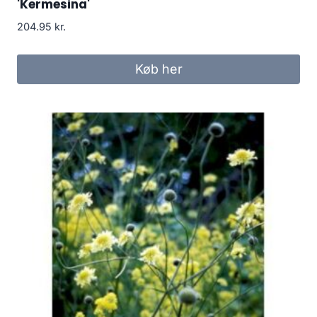
'Kermesina'
204.95
kr.
Køb her