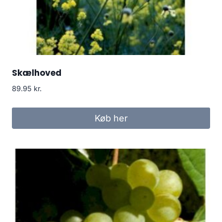
Skælhoved
89.95
kr.
Køb her