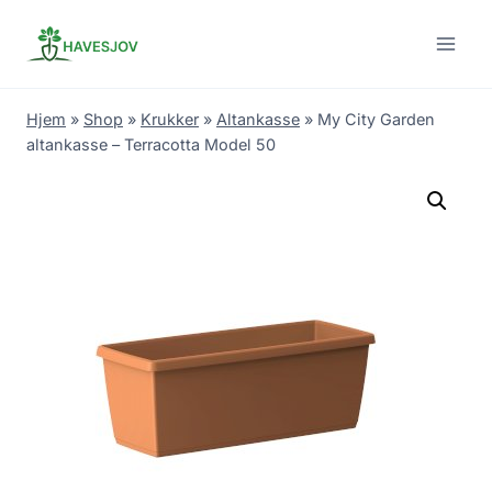
Skip
to
content
Hjem
»
Shop
»
Krukker
»
Altankasse
»
My City Garden
altankasse – Terracotta Model 50