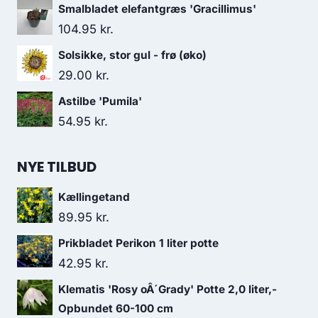
Smalbladet elefantgræs 'Gracillimus'
104.95
kr.
Solsikke, stor gul - frø (øko)
29.00
kr.
Astilbe 'Pumila'
54.95
kr.
NYE TILBUD
Kællingetand
89.95
kr.
Prikbladet Perikon 1 liter potte
42.95
kr.
Klematis 'Rosy oÂ´Grady' Potte 2,0 liter,-
Opbundet 60-100 cm