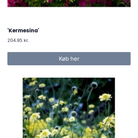
'Kermesina'
204.95
kr.
Køb her