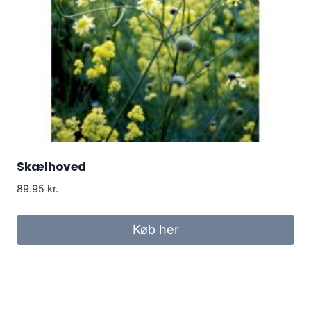
Skælhoved
89.95
kr.
Køb her