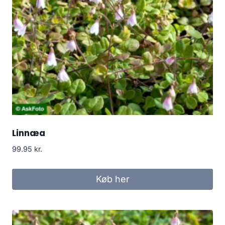
Linnæa
99.95
kr.
Køb her