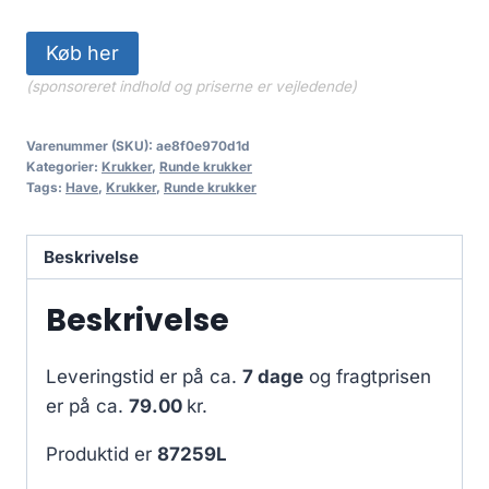
Køb her
(sponsoreret indhold og priserne er vejledende)
Varenummer (SKU):
ae8f0e970d1d
Kategorier:
Krukker
,
Runde krukker
Tags:
Have
,
Krukker
,
Runde krukker
Beskrivelse
Beskrivelse
Leveringstid er på ca.
7 dage
og fragtprisen
er på ca.
79.00
kr.
Produktid er
87259L