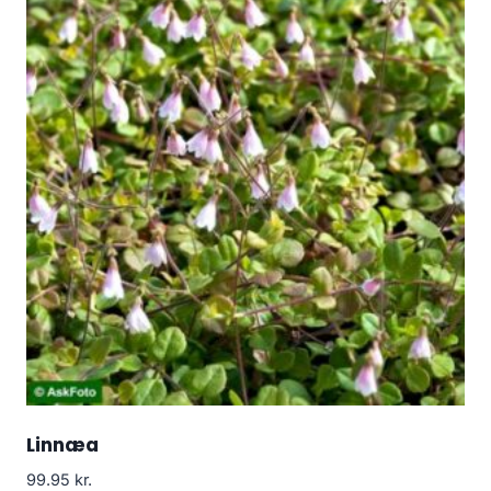
Linnæa
99.95
kr.