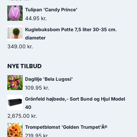
Tulipan 'Candy Prince'
44.95
kr.
Kuglebuksbom Potte 7,5 liter 30-35 cm.
diameter
349.00
kr.
NYE TILBUD
Daglilje 'Bela Lugosi'
109.95
kr.
Grönfeld højbede,- Sort Bund og Hjul Model
40
2,675.00
kr.
Trompetblomst 'Golden Trumpet'Â®
219.95
kr.