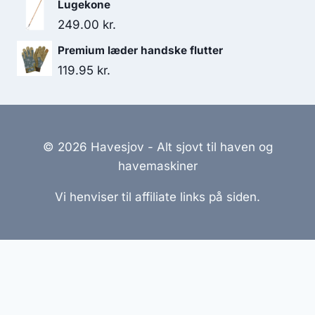
Lugekone
249.00
kr.
Premium læder handske flutter
119.95
kr.
© 2026 Havesjov - Alt sjovt til haven og
havemaskiner
Vi henviser til affiliate links på siden.
Hjemmesider Til Salg
|
Hjemmeside Udvikling
|
Online
Tilbud
Denne side kan være skabt med AI! Indholdet er