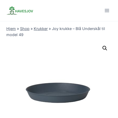
Skip
to
content
Hjem
»
Shop
»
Krukker
»
Joy krukke – Blå Underskål til
model 49