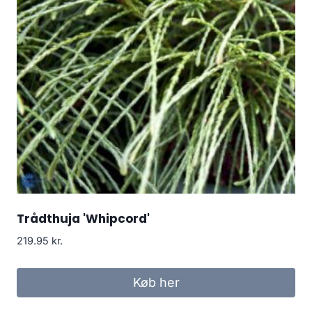
Trådthuja 'Whipcord'
219.95
kr.
Køb her