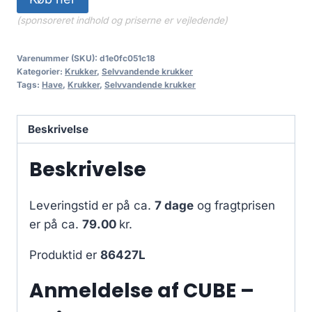
(sponsoreret indhold og priserne er vejledende)
Varenummer (SKU):
d1e0fc051c18
Kategorier:
Krukker
,
Selvvandende krukker
Tags:
Have
,
Krukker
,
Selvvandende krukker
Beskrivelse
Beskrivelse
Leveringstid er på ca.
7 dage
og fragtprisen
er på ca.
79.00
kr.
Produktid er
86427L
Anmeldelse af CUBE –