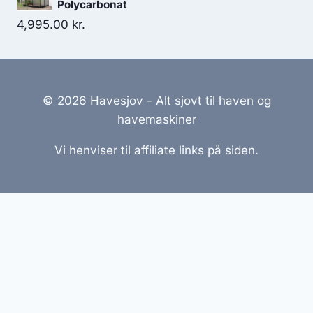
Polycarbonat
4,995.00
kr.
© 2026 Havesjov - Alt sjovt til haven og
havemaskiner
Vi henviser til affiliate links på siden.
Hjemmesider Til Salg
|
Hjemmeside Udvikling
|
Online
Tilbud
Denne side kan være skabt med AI! Indholdet er
genereret med henblik på at informere og inspirere,
men vi anbefaler altid at dobbelttjekke vigtige