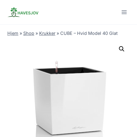
Skip
to
content
Hjem
»
Shop
»
Krukker
»
CUBE – Hvid Model 40 Glat