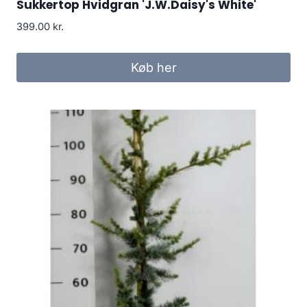
Sukkertop Hvidgran 'J.W.Daisy's White'
399.00
kr.
Køb her