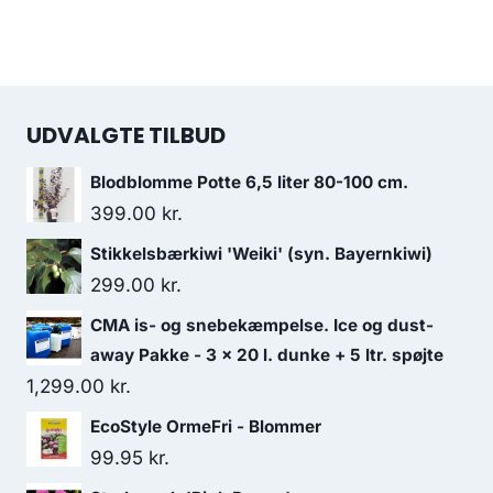
UDVALGTE TILBUD
Blodblomme Potte 6,5 liter 80-100 cm.
399.00
kr.
Stikkelsbærkiwi 'Weiki' (syn. Bayernkiwi)
299.00
kr.
CMA is- og snebekæmpelse. Ice og dust-
away Pakke - 3 x 20 l. dunke + 5 ltr. spøjte
1,299.00
kr.
EcoStyle OrmeFri - Blommer
99.95
kr.