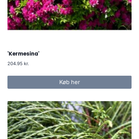
'Kermesina'
204.95
kr.
Køb her