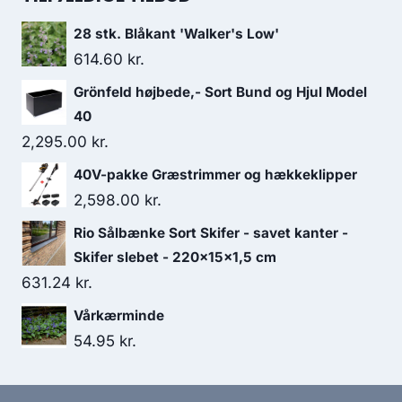
28 stk. Blåkant 'Walker's Low'
614.60
kr.
Grönfeld højbede,- Sort Bund og Hjul Model
40
2,295.00
kr.
40V-pakke Græstrimmer og hækkeklipper
2,598.00
kr.
Rio Sålbænke Sort Skifer - savet kanter -
Skifer slebet - 220x15x1,5 cm
631.24
kr.
Vårkærminde
54.95
kr.