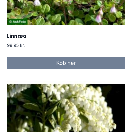
Linnæa
99.95
kr.
Køb her