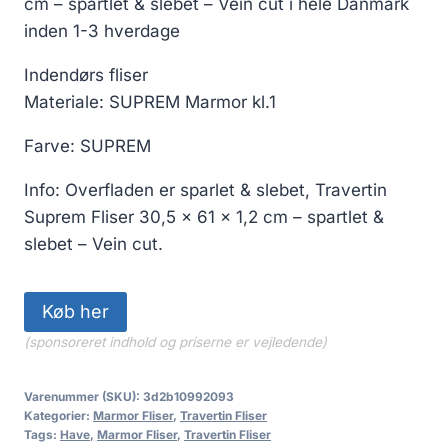
cm – spartlet & slebet – Vein cut i hele Danmark
inden 1-3 hverdage
Indendørs fliser
Materiale: SUPREM Marmor kl.1
Farve: SUPREM
Info: Overfladen er sparlet & slebet, Travertin
Suprem Fliser 30,5 x 61 x 1,2 cm – spartlet &
slebet – Vein cut.
Køb her
(sponsoreret indhold og priserne er vejledende)
Varenummer (SKU):
3d2b10992093
Kategorier:
Marmor Fliser
,
Travertin Fliser
Tags:
Have
,
Marmor Fliser
,
Travertin Fliser