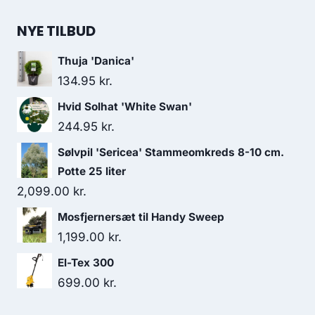
NYE TILBUD
Thuja 'Danica'
134.95
kr.
Hvid Solhat 'White Swan'
244.95
kr.
Sølvpil 'Sericea' Stammeomkreds 8-10 cm.
Potte 25 liter
2,099.00
kr.
Mosfjernersæt til Handy Sweep
1,199.00
kr.
El-Tex 300
699.00
kr.