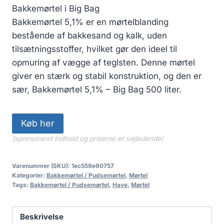
Bakkemørtel i Big Bag
Bakkemørtel 5,1% er en mørtelblanding
bestående af bakkesand og kalk, uden
tilsætningsstoffer, hvilket gør den ideel til
opmuring af vægge af teglsten. Denne mørtel
giver en stærk og stabil konstruktion, og den er
sær, Bakkemørtel 5,1% – Big Bag 500 liter.
Køb her
(sponsoreret indhold og priserne er vejledende)
Varenummer (SKU):
1ec559e90757
Kategorier:
Bakkemørtel / Pudsemørtel
,
Mørtel
Tags:
Bakkemørtel / Pudsemørtel
,
Have
,
Mørtel
Beskrivelse