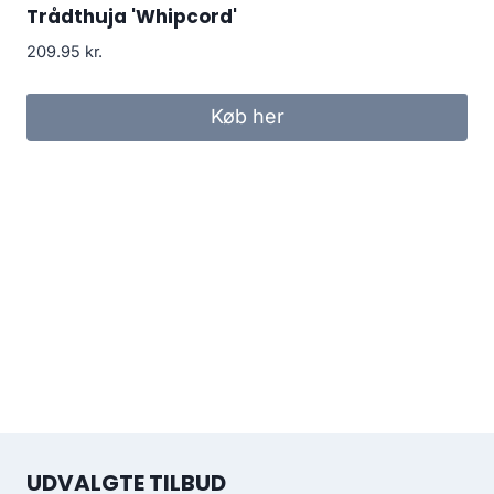
Trådthuja 'Whipcord'
209.95
kr.
Køb her
UDVALGTE TILBUD