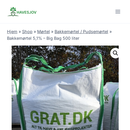
Skip
to
content
Hjem
»
Shop
»
Mørtel
»
Bakkemørtel / Pudsemørtel
»
Bakkemørtel 5,1% – Big Bag 500 liter