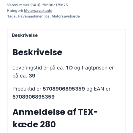
Varenummer (SKU):
f9b96c175b75
Kategori:
Motorsavskæde
Tags:
Havemaskiner
,
los
,
Motorsavskæde
Beskrivelse
Beskrivelse
Leveringstid er på ca.
1 D
og fragtprisen er
på ca.
39
Produktid er
5708906895359
og EAN er
5708906895359
Anmeldelse af TEX-
kæde 280