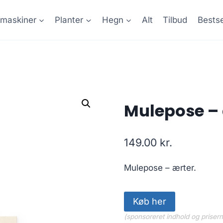
maskiner
Planter
Hegn
Alt
Tilbud
Bestse
Mulepose –
149.00
kr.
Mulepose – ærter.
Køb her
(sponsoreret indhold og priser