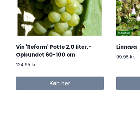
Vin 'Reform' Potte 2,0 liter,-
Linnæa
Opbundet 60-100 cm
99.95
kr.
124.95
kr.
Køb her