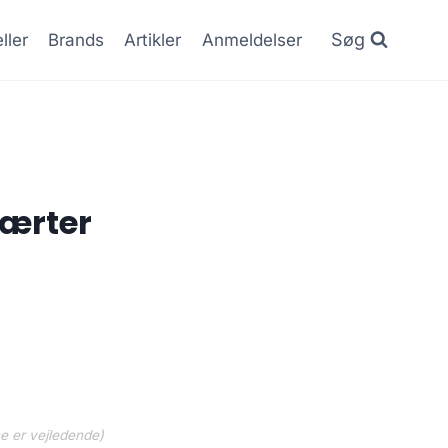
Søg
ller
Brands
Artikler
Anmeldelser
 ærter
ne er vejledende)