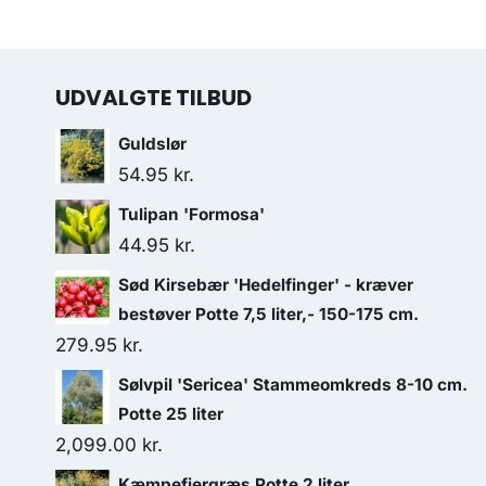
UDVALGTE TILBUD
Guldslør
54.95
kr.
Tulipan 'Formosa'
44.95
kr.
Sød Kirsebær 'Hedelfinger' - kræver
bestøver Potte 7,5 liter,- 150-175 cm.
279.95
kr.
Sølvpil 'Sericea' Stammeomkreds 8-10 cm.
Potte 25 liter
2,099.00
kr.
Kæmpefjergræs Potte 2 liter.