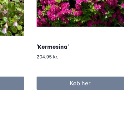
'Kermesina'
204.95
kr.
Køb her