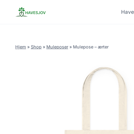
Skip
to
Have
content
Hjem
»
Shop
»
Muleposer
»
Mulepose – ærter