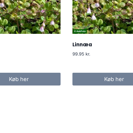
Linnæa
99.95
kr.
Køb her
Køb her