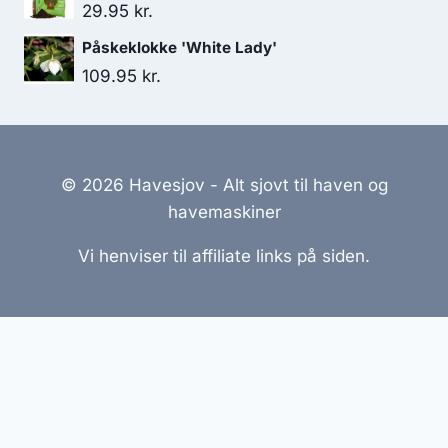
29.95
kr.
Påskeklokke 'White Lady'
109.95
kr.
© 2026 Havesjov - Alt sjovt til haven og
havemaskiner
Vi henviser til affiliate links på siden.
Hjemmesider Til Salg
|
Hjemmeside Udvikling
|
Online
Tilbud
Denne side kan være skabt med AI! Indholdet er