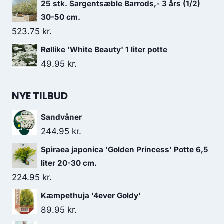
25 stk. Sargentsæble Barrods,- 3 års (1/2)
30-50 cm.
523.75
kr.
Røllike 'White Beauty' 1 liter potte
49.95
kr.
NYE TILBUD
Sandvåner
244.95
kr.
Spiraea japonica 'Golden Princess' Potte 6,5
liter 20-30 cm.
224.95
kr.
Kæmpethuja '4ever Goldy'
89.95
kr.