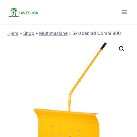
Skip
to
content
Hjem
»
Shop
»
Multimaskine
»
Skrabeblad Combi 800