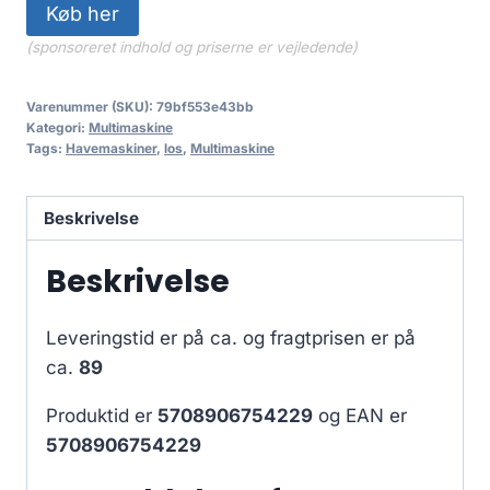
Køb her
(sponsoreret indhold og priserne er vejledende)
Varenummer (SKU):
79bf553e43bb
Kategori:
Multimaskine
Tags:
Havemaskiner
,
los
,
Multimaskine
Beskrivelse
Beskrivelse
Leveringstid er på ca.
og fragtprisen er på
ca.
89
Produktid er
5708906754229
og EAN er
5708906754229