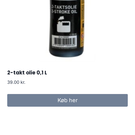
2-takt olie 0,1 L
39.00
kr.
Køb her