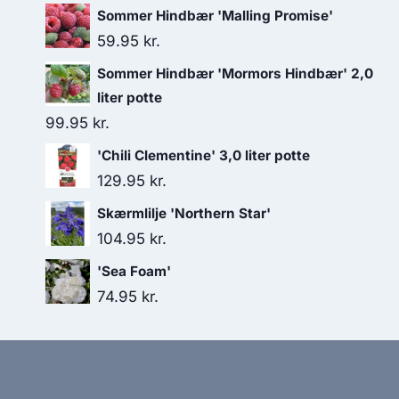
Sommer Hindbær 'Malling Promise'
59.95
kr.
Sommer Hindbær 'Mormors Hindbær' 2,0
liter potte
99.95
kr.
'Chili Clementine' 3,0 liter potte
129.95
kr.
Skærmlilje 'Northern Star'
104.95
kr.
'Sea Foam'
74.95
kr.