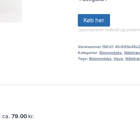
Køb her
(sponsoreret indhold og priser
Varenummer (SKU):
4fc695b48a2
Kategorier:
Blommetaks
,
Nåletræ
Tags:
Blommetaks
,
Have
,
Nåletræ
å ca.
79.00
kr.