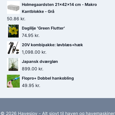
Holmegaardsten 21x42x14 cm - Makro
Kantblokke - Grå
50.86
kr.
Daglilje 'Green Flutter'
74.95
kr.
20V kombipakke: løvblæs+hæk
1,098.00
kr.
Japansk dværgløn
899.00
kr.
Flopro+ Dobbel hankobling
49.95
kr.
© 2026 Havesjov - Alt sjovt til haven og havemaskiner