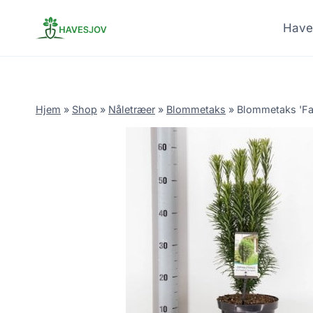
Skip
to
Have
content
Hjem
»
Shop
»
Nåletræer
»
Blommetaks
»
Blommetaks 'Fas