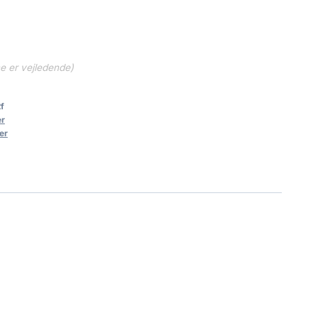
ne er vejledende)
f
er
er