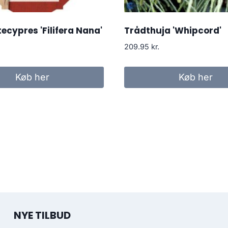
ecypres 'Filifera Nana'
Trådthuja 'Whipcord'
209.95
kr.
Køb her
Køb her
NYE TILBUD