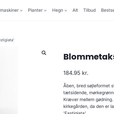
maskiner
Planter
Hegn
Alt
Tilbud
Bestse
tigiata'
Blommetaks 
184.95
kr.
Åben, bred søjleformet 
tætsidende, mørkegrønne 
Kræver mellem gødning. D
kirkegården, da den er
'Fastigiata'.