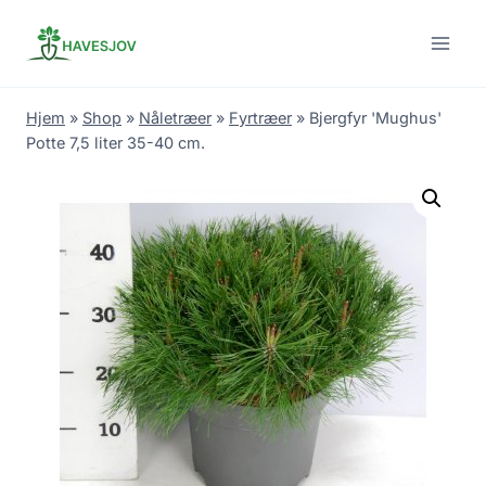
Skip
to
content
Hjem
»
Shop
»
Nåletræer
»
Fyrtræer
»
Bjergfyr 'Mughus'
Potte 7,5 liter 35-40 cm.