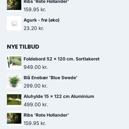
Ribs 'Rote Hollander'
159.95
kr.
Agurk - frø (øko)
23.20
kr.
NYE TILBUD
Foldebord 52 x 120 cm. Sortlakeret
949.00
kr.
Blå Enebær 'Blue Swede'
299.00
kr.
Aluhylde 15 x 122 cm Aluminium
499.00
kr.
Ribs 'Rote Hollander'
159.95
kr.