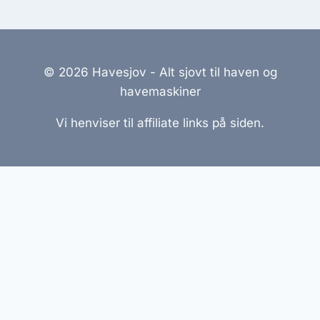
© 2026 Havesjov - Alt sjovt til haven og
havemaskiner
Vi henviser til affiliate links på siden.
Hjemmesider Til Salg
|
Hjemmeside Udvikling
|
Online
Tilbud
Denne side kan være skabt med AI! Indholdet er
genereret med henblik på at informere og inspirere,
men vi anbefaler altid at dobbelttjekke vigtige
oplysninger.