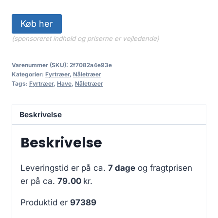
Køb her
(sponsoreret indhold og priserne er vejledende)
Varenummer (SKU):
2f7082a4e93e
Kategorier:
Fyrtræer
,
Nåletræer
Tags:
Fyrtræer
,
Have
,
Nåletræer
Beskrivelse
Beskrivelse
Leveringstid er på ca.
7 dage
og fragtprisen
er på ca.
79.00
kr.
Produktid er
97389