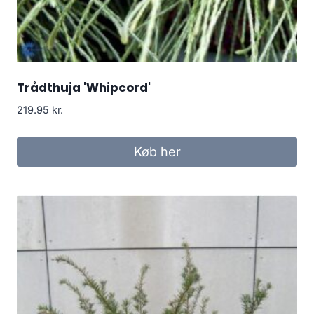
Trådthuja 'Whipcord'
219.95
kr.
Køb her