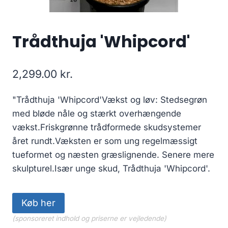
Trådthuja 'Whipcord'
2,299.00
kr.
"Trådthuja 'Whipcord'Vækst og løv: Stedsegrøn
med bløde nåle og stærkt overhængende
vækst.Friskgrønne trådformede skudsystemer
året rundt.Væksten er som ung regelmæssigt
tueformet og næsten græslignende. Senere mere
skulpturel.Især unge skud, Trådthuja 'Whipcord'.
Køb her
(sponsoreret indhold og priserne er vejledende)