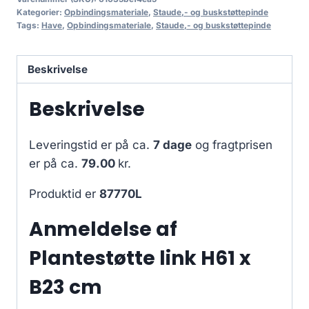
Kategorier:
Opbindingsmateriale
,
Staude,- og buskstøttepinde
Tags:
Have
,
Opbindingsmateriale
,
Staude,- og buskstøttepinde
Beskrivelse
Beskrivelse
Leveringstid er på ca.
7 dage
og fragtprisen
er på ca.
79.00
kr.
Produktid er
87770L
Anmeldelse af
Plantestøtte link H61 x
B23 cm