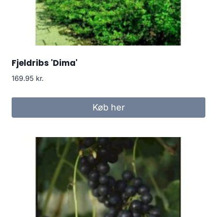
Fjeldribs 'Dima'
169.95
kr.
Køb her