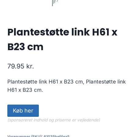
Plantestøtte link H61 x
B23 cm
79.95
kr.
Plantestøtte link H61 x B23 cm, Plantestøtte link
H61 x B23 cm.
Køb her
(sponsoreret indhold og priserne er vejledende)
Varenummer (SKU):
61035bef4ea5