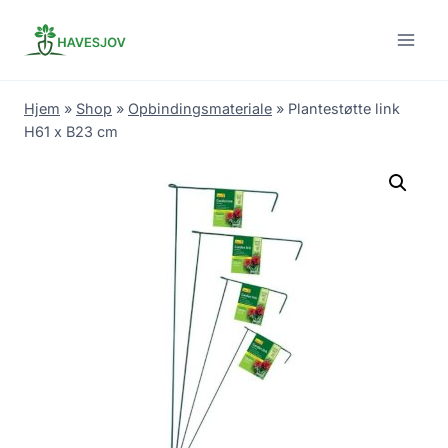
Skip
to
content
Hjem
»
Shop
»
Opbindingsmateriale
»
Plantestøtte link
H61 x B23 cm