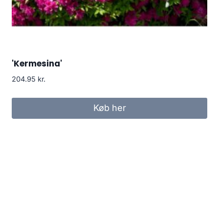
'Kermesina'
204.95
kr.
Køb her