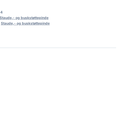
94
Staude,- og buskstøttepinde
,
Staude,- og buskstøttepinde