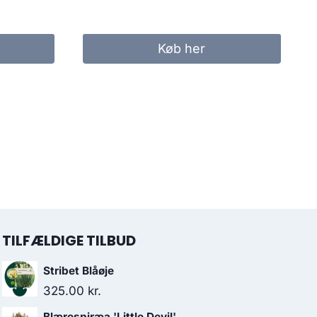
Køb her
TILFÆLDIGE TILBUD
Stribet Blåøje
325.00
kr.
Blærespiræa 'Little Devil'