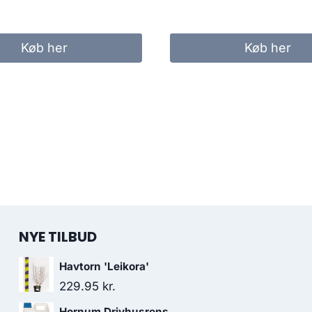
Køb her
Køb her
NYE TILBUD
Havtorn 'Leikora'
229.95
kr.
Hornum Drivhusrens