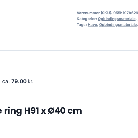
Varenummer (SKU):
955b197b62
Kategorier:
Opbindingsmateriale
,
Tags:
Have
,
Opbindingsmateriale
å ca.
79.00
kr.
 ring H91 x Ø40 cm