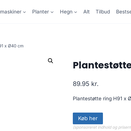
maskiner
Planter
Hegn
Alt
Tilbud
Bestse
H91 x Ø40 cm
Plantestøtt
89.95
kr.
Plantestøtte ring H91 x 
Køb her
(sponsoreret indhold og priser