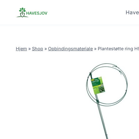
Skip
to
Have
content
Hjem
»
Shop
»
Opbindingsmateriale
»
Plantestøtte ring 