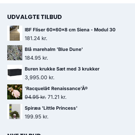
UDVALGTE TILBUD
IBF Fliser 60x60x8 cm Siena - Modul 30
181.24
kr.
Blå marehalm 'Blue Dune'
184.95
kr.
Buren krukke Sæt med 3 krukker
3,995.00
kr.
'Racquelâ¢ Renaissance'Â®
Den
Den
94.95
kr.
71.21
kr.
oprindelige
aktuelle
Spiræa 'Little Princess'
pris
pris
199.95
kr.
var:
er:
94.95 kr..
71.21 kr..