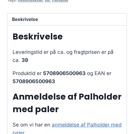
Tags:
Havemaskiner
,
los
,
Palholder
Beskrivelse
Beskrivelse
Leveringstid er på ca.
og fragtprisen er på
ca.
39
Produktid er
5708906500963
og EAN er
5708906500963
Anmeldelse af Palholder
med paler
Se om vi har en
anmeldelse af Palholder med
paler
.