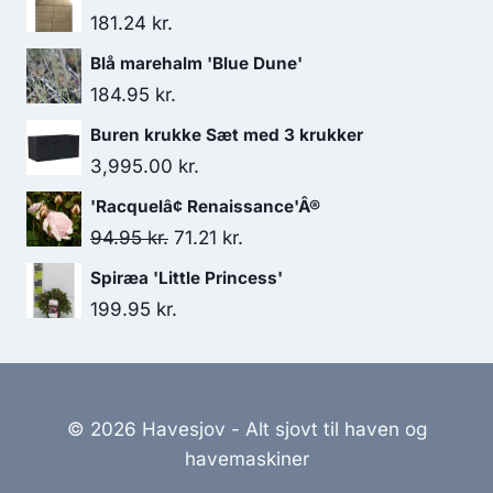
181.24
kr.
Blå marehalm 'Blue Dune'
184.95
kr.
Buren krukke Sæt med 3 krukker
3,995.00
kr.
'Racquelâ¢ Renaissance'Â®
Den
Den
94.95
kr.
71.21
kr.
oprindelige
aktuelle
Spiræa 'Little Princess'
pris
pris
199.95
kr.
var:
er:
94.95 kr..
71.21 kr..
© 2026 Havesjov - Alt sjovt til haven og
havemaskiner