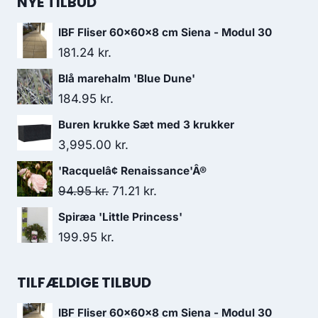
NYE TILBUD
IBF Fliser 60x60x8 cm Siena - Modul 30
181.24
kr.
Blå marehalm 'Blue Dune'
184.95
kr.
Buren krukke Sæt med 3 krukker
3,995.00
kr.
'Racquelâ¢ Renaissance'Â®
Den
Den
94.95
kr.
71.21
kr.
oprindelige
aktuelle
Spiræa 'Little Princess'
pris
pris
199.95
kr.
var:
er:
94.95 kr..
71.21 kr..
TILFÆLDIGE TILBUD
IBF Fliser 60x60x8 cm Siena - Modul 30