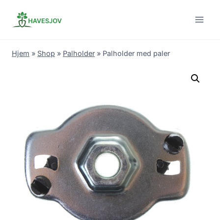
Skip
to
content
Hjem
»
Shop
»
Palholder
»
Palholder med paler