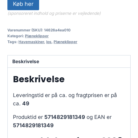
Køb her
(sponsoreret indhold og priserne er vejledende)
Varenummer (SKU):
14626a4ea010
Kategori:
Plæneklipper
Tags:
Havemaskiner
,
los
,
Plæneklipper
Beskrivelse
Beskrivelse
Leveringstid er på ca.
og fragtprisen er på
ca.
49
Produktid er
5714829181349
og EAN er
5714829181349