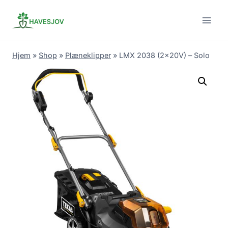
Skip
to
content
Hjem
»
Shop
»
Plæneklipper
»
LMX 2038 (2x20V) – Solo