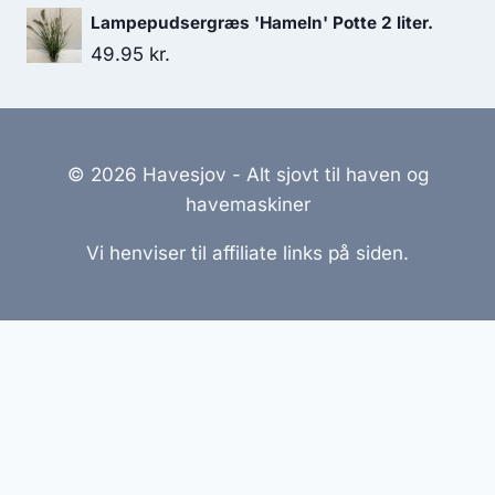
Lampepudsergræs 'Hameln' Potte 2 liter.
49.95
kr.
© 2026 Havesjov - Alt sjovt til haven og
havemaskiner
Vi henviser til affiliate links på siden.
Hjemmesider Til Salg
|
Hjemmeside Udvikling
|
Online
Tilbud
Denne side kan være skabt med AI! Indholdet er
genereret med henblik på at informere og inspirere,