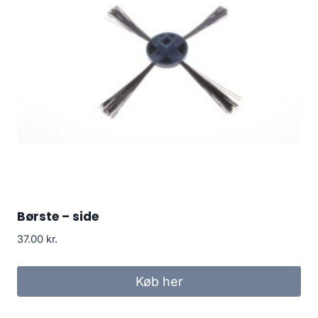
Børste – side
37.00
kr.
Køb her