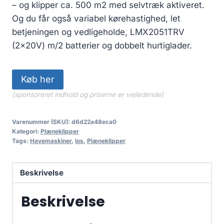
– og klipper ca. 500 m2 med selvtræk aktiveret.
Og du får også variabel kørehastighed, let
betjeningen og vedligeholde, LMX2051TRV
(2x20V) m/2 batterier og dobbelt hurtiglader.
Køb her
(sponsoreret indhold og priserne er vejledende)
Varenummer (SKU):
d6d22a48eca0
Kategori:
Plæneklipper
Tags:
Havemaskiner
,
los
,
Plæneklipper
Beskrivelse
Beskrivelse