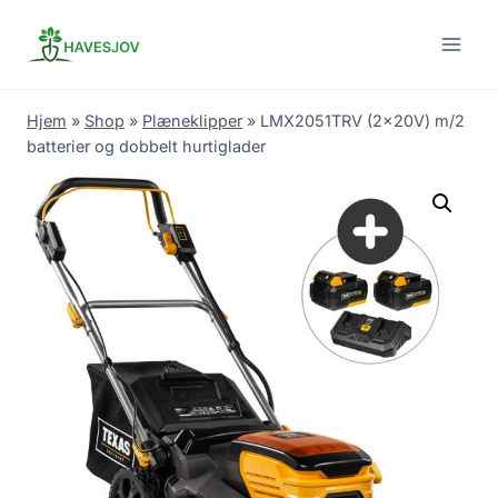
Skip
to
content
Hjem
»
Shop
»
Plæneklipper
»
LMX2051TRV (2x20V) m/2
batterier og dobbelt hurtiglader