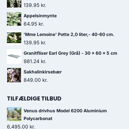
139.95
kr.
Appelsinmynte
64.95
kr.
'Mme Lemoine' Potte 2,0 liter,- 40-60 cm.
139.95
kr.
Granitfliser Earl Grey (Grå) - 30 x 60 x 5 cm
981.24
kr.
Sakhalinkirsebær
849.00
kr.
TILFÆLDIGE TILBUD
Venus drivhus Model 6200 Aluminium
Polycarbonat
6,495.00
kr.