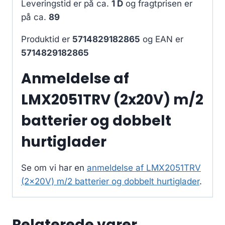
Leveringstid er på ca.
1 D
og fragtprisen er
på ca.
89
Produktid er
5714829182865
og EAN er
5714829182865
Anmeldelse af
LMX2051TRV (2x20V) m/2
batterier og dobbelt
hurtiglader
Se om vi har en
anmeldelse af LMX2051TRV
(2x20V) m/2 batterier og dobbelt hurtiglader
.
Relaterede varer