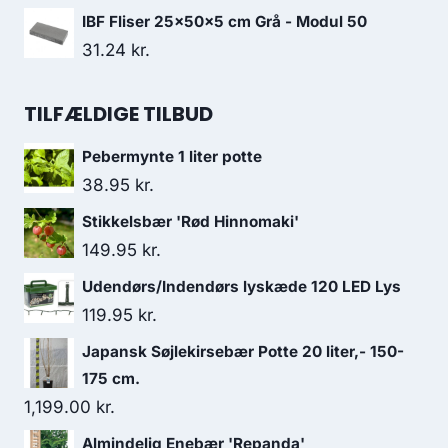
IBF Fliser 25x50x5 cm Grå - Modul 50
31.24
kr.
TILFÆLDIGE TILBUD
Pebermynte 1 liter potte
38.95
kr.
Stikkelsbær 'Rød Hinnomaki'
149.95
kr.
Udendørs/Indendørs lyskæde 120 LED Lys
119.95
kr.
Japansk Søjlekirsebær Potte 20 liter,- 150-
175 cm.
1,199.00
kr.
Almindelig Enebær 'Repanda'