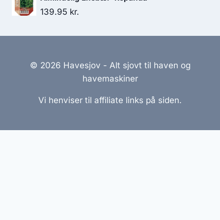
139.95
kr.
© 2026 Havesjov - Alt sjovt til haven og
havemaskiner
Vi henviser til affiliate links på siden.
Hjemmesider Til Salg
|
Hjemmeside Udvikling
|
Online
Tilbud
Denne side kan være skabt med AI! Indholdet er
genereret med henblik på at informere og inspirere,
men vi anbefaler altid at dobbelttjekke vigtige