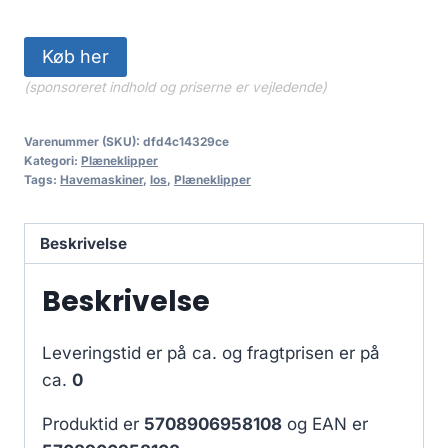
Køb her
(sponsoreret indhold og priserne er vejledende)
Varenummer (SKU):
dfd4c14329ce
Kategori:
Plæneklipper
Tags:
Havemaskiner
,
los
,
Plæneklipper
Beskrivelse
Beskrivelse
Leveringstid er på ca.
og fragtprisen er på
ca.
0
Produktid er
5708906958108
og EAN er