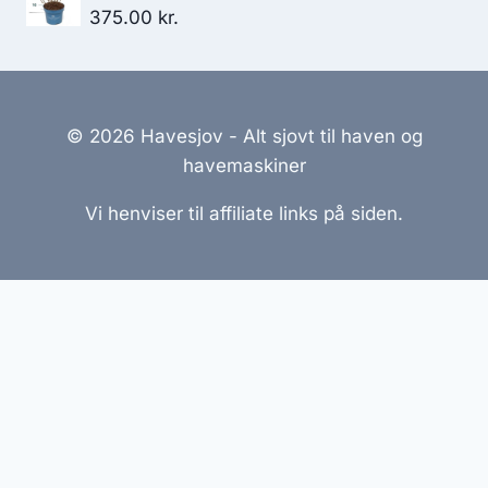
375.00
kr.
© 2026 Havesjov - Alt sjovt til haven og
havemaskiner
Vi henviser til affiliate links på siden.
Hjemmesider Til Salg
|
Hjemmeside Udvikling
|
Online
Tilbud
Denne side kan være skabt med AI! Indholdet er
genereret med henblik på at informere og inspirere,
men vi anbefaler altid at dobbelttjekke vigtige
oplysninger.