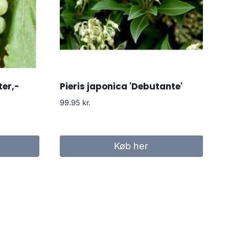
ter,-
Pieris japonica 'Debutante'
99.95
kr.
Køb her