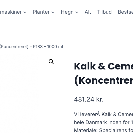
maskiner
Planter
Hegn
Alt
Tilbud
Bestse
(Koncentreret) – R183 – 1000 ml
Kalk & Ceme
(Koncentrer
481.24
kr.
Vi levererÂ Kalk & Cemen
hele Danmark inden for 
Materiale: Specialrens f