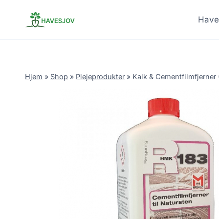
Skip
to
Have
content
Hjem
»
Shop
»
Plejeprodukter
»
Kalk & Cementfilmfjerner 