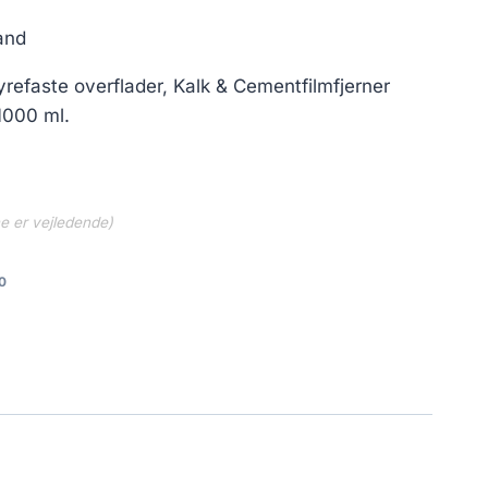
and
 syrefaste overflader, Kalk & Cementfilmfjerner
1000 ml.
ne er vejledende)
0