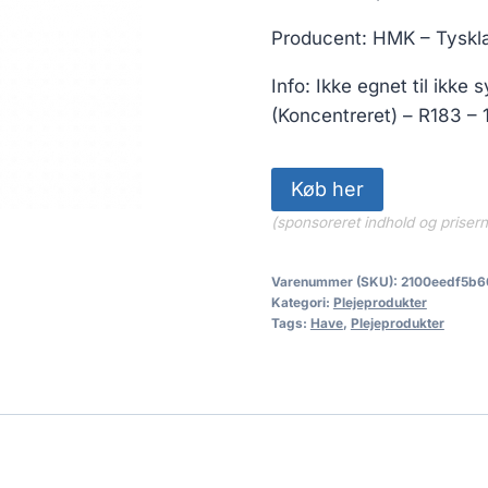
Producent: HMK – Tyskl
Info: Ikke egnet til ikke
(Koncentreret) – R183 – 
Køb her
(sponsoreret indhold og priser
Varenummer (SKU):
2100eedf5b6
Kategori:
Plejeprodukter
Tags:
Have
,
Plejeprodukter