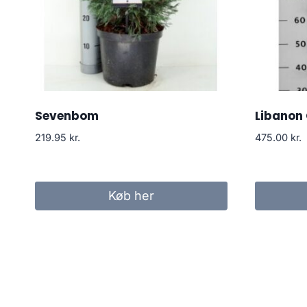
Sevenbom
Libanon 
219.95
kr.
475.00
kr.
Køb her