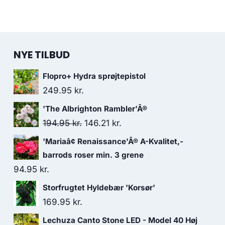
NYE TILBUD
Flopro+ Hydra sprøjtepistol
249.95
kr.
'The Albrighton Rambler'Â®
Den
Den
194.95
kr.
146.21
kr.
oprindelige
aktuelle
'Mariaâ¢ Renaissance'Â® A-Kvalitet,-
pris
pris
barrods roser min. 3 grene
var:
er:
94.95
kr.
194.95 kr..
146.21 kr..
Storfrugtet Hyldebær 'Korsør'
169.95
kr.
Lechuza Canto Stone LED - Model 40 Høj