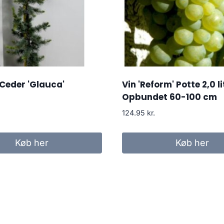
Ceder 'Glauca'
Vin 'Reform' Potte 2,0 li
Opbundet 60-100 cm
124.95
kr.
Køb her
Køb her