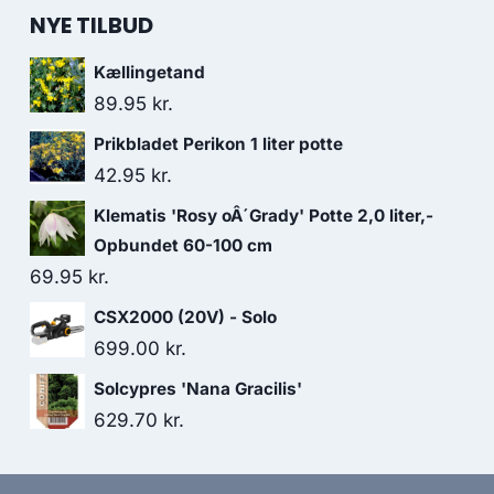
NYE TILBUD
Kællingetand
89.95
kr.
Prikbladet Perikon 1 liter potte
42.95
kr.
Klematis 'Rosy oÂ´Grady' Potte 2,0 liter,-
Opbundet 60-100 cm
69.95
kr.
CSX2000 (20V) - Solo
699.00
kr.
Solcypres 'Nana Gracilis'
629.70
kr.