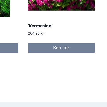
'Kermesina'
204.95
kr.
Køb her