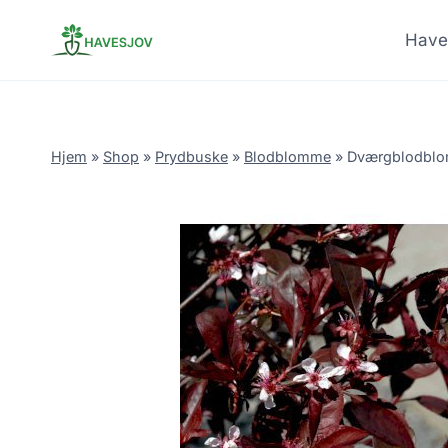
Skip
to
Have
content
Hjem
»
Shop
»
Prydbuske
»
Blodblomme
»
Dværgblodblom