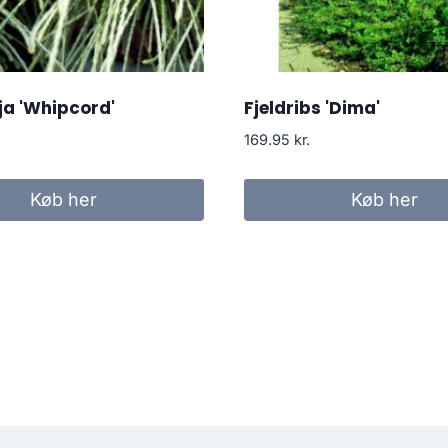
a 'Whipcord'
Fjeldribs 'Dima'
169.95
kr.
Køb her
Køb her