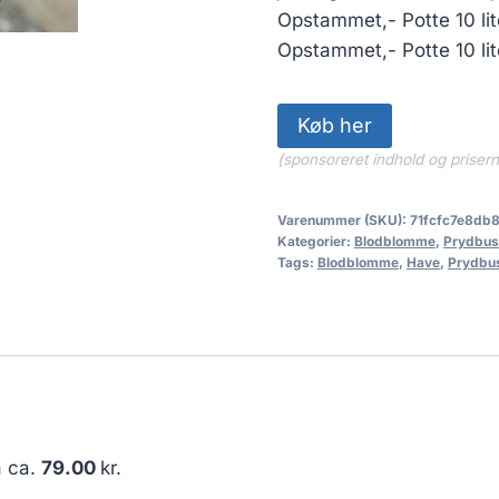
Opstammet,- Potte 10 l
Opstammet,- Potte 10 li
Køb her
(sponsoreret indhold og priser
Varenummer (SKU):
71fcfc7e8db
Kategorier:
Blodblomme
,
Prydbus
Tags:
Blodblomme
,
Have
,
Prydbu
å ca.
79.00
kr.