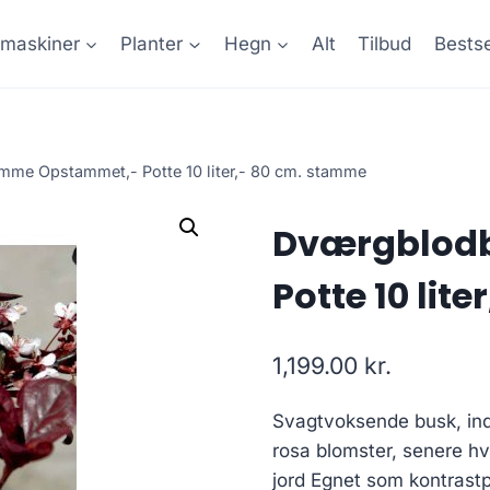
maskiner
Planter
Hegn
Alt
Tilbud
Bestse
me Opstammet,- Potte 10 liter,- 80 cm. stamme
Dværgblod
Potte 10 lit
1,199.00
kr.
Svagtvoksende busk, ind
rosa blomster, senere h
jord Egnet som kontrast