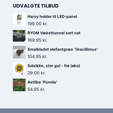
UDVALGTE TILBUD
Harvy holder til LED-panel
199.00
kr.
RYOM Væksttunnel sort net
169.95
kr.
Smalbladet elefantgræs 'Gracillimus'
104.95
kr.
Solsikke, stor gul - frø (øko)
29.00
kr.
Astilbe 'Pumila'
54.95
kr.