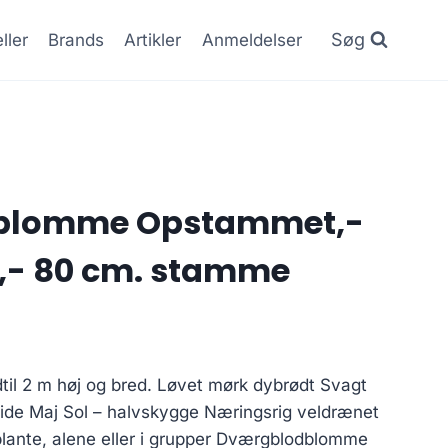
Søg
ller
Brands
Artikler
Anmeldelser
blomme Opstammet,-
er,- 80 cm. stamme
til 2 m høj og bred. Løvet mørk dybrødt Svagt
vide Maj Sol – halvskygge Næringsrig veldrænet
plante, alene eller i grupper Dværgblodblomme