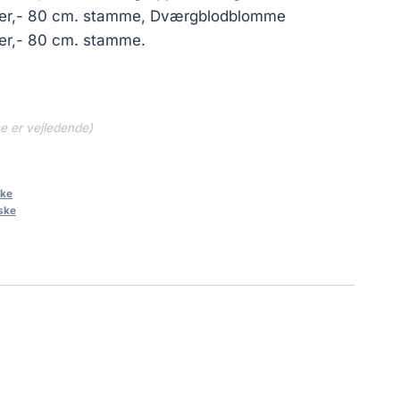
iter,- 80 cm. stamme, Dværgblodblomme
ter,- 80 cm. stamme.
ne er vejledende)
8
ke
ske