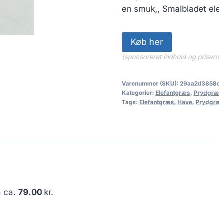
en smuk,, Smalbladet ele
Køb her
(sponsoreret indhold og priser
Varenummer (SKU):
29aa2d3858
Kategorier:
Elefantgræs
,
Prydgræ
Tags:
Elefantgræs
,
Have
,
Prydgr
å ca.
79.00
kr.