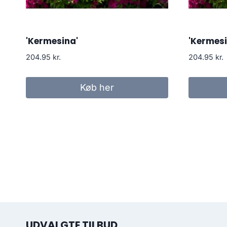
'Kermesina'
'Kermesi
204.95
kr.
204.95
kr.
Køb her
UDVALGTE TILBUD