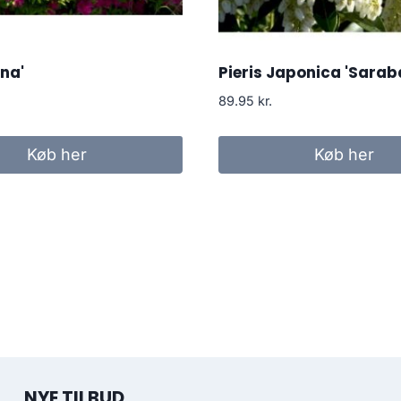
na'
Pieris Japonica 'Sarab
89.95
kr.
Køb her
Køb her
NYE TILBUD