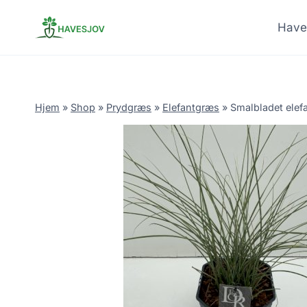
Skip
to
Have
content
Hjem
»
Shop
»
Prydgræs
»
Elefantgræs
»
Smalbladet elefa