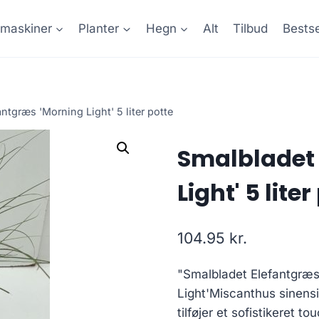
maskiner
Planter
Hegn
Alt
Tilbud
Bestse
ntgræs 'Morning Light' 5 liter potte
Smalbladet 
Light' 5 liter
104.95
kr.
"Smalbladet Elefantgræs
Light'Miscanthus sinensi
tilføjer et sofistikeret t