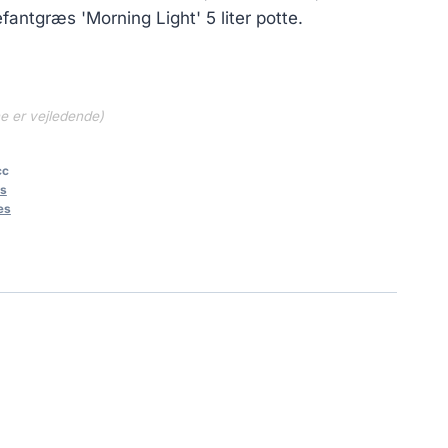
fantgræs 'Morning Light' 5 liter potte.
ne er vejledende)
cc
s
æs