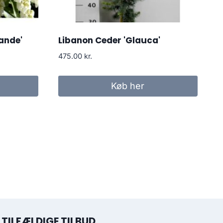
ande'
Libanon Ceder 'Glauca'
475.00
kr.
Køb her
TILFÆLDIGE TILBUD