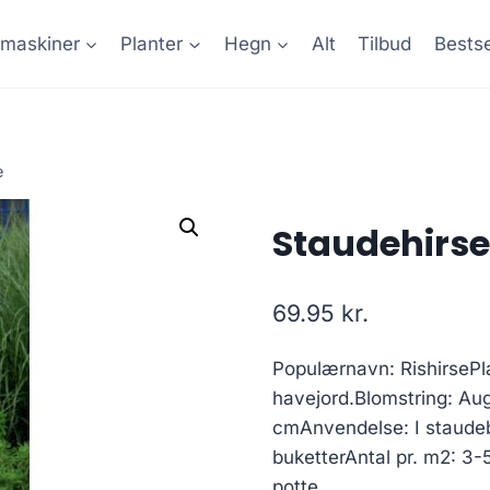
maskiner
Planter
Hegn
Alt
Tilbud
Bestse
e
Staudehirse 
69.95
kr.
Populærnavn: RishirsePlac
havejord.Blomstring: A
cmAnvendelse: I staudebe
buketterAntal pr. m2: 3-5 
potte.