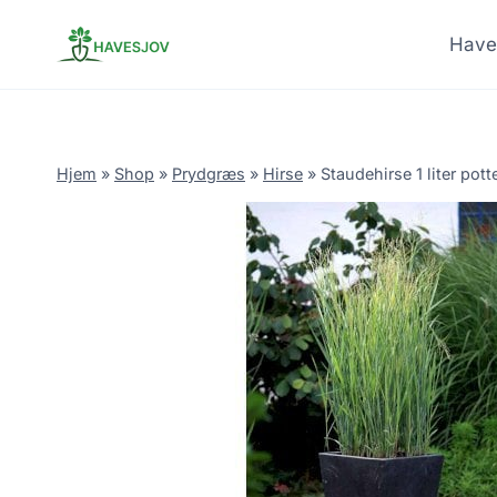
Skip
to
Have
content
Hjem
»
Shop
»
Prydgræs
»
Hirse
»
Staudehirse 1 liter pott