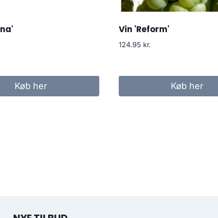
na'
Vin 'Reform'
124.95
kr.
Køb her
Køb her