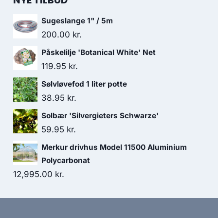
NYE TILBUD
Sugeslange 1" / 5m
200.00
kr.
Påskelilje 'Botanical White' Net
119.95
kr.
Sølvløvefod 1 liter potte
38.95
kr.
Solbær 'Silvergieters Schwarze'
59.95
kr.
Merkur drivhus Model 11500 Aluminium
Polycarbonat
12,995.00
kr.