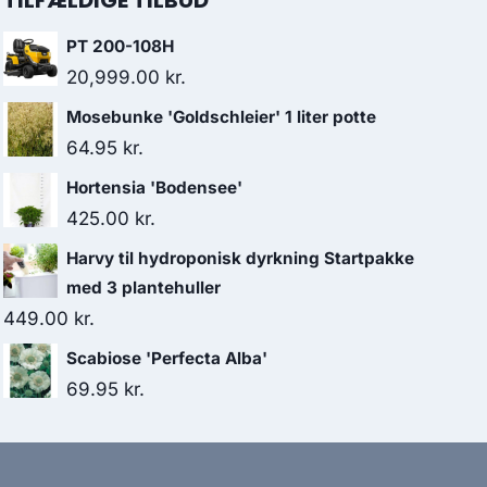
TILFÆLDIGE TILBUD
PT 200-108H
20,999.00
kr.
Mosebunke 'Goldschleier' 1 liter potte
64.95
kr.
Hortensia 'Bodensee'
425.00
kr.
Harvy til hydroponisk dyrkning Startpakke
med 3 plantehuller
449.00
kr.
Scabiose 'Perfecta Alba'
69.95
kr.