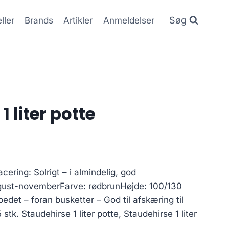
Søg
ller
Brands
Artikler
Anmeldelser
1 liter potte
ering: Solrigt – i almindelig, god
ugust-novemberFarve: rødbrunHøjde: 100/130
det – foran busketter – God til afskæring til
stk. Staudehirse 1 liter potte, Staudehirse 1 liter