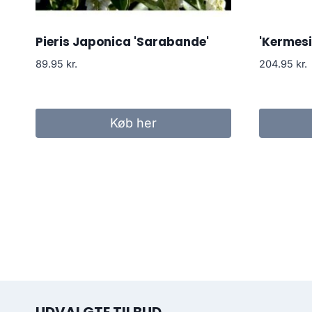
Pieris Japonica 'Sarabande'
'Kermesi
89.95
kr.
204.95
kr.
Køb her