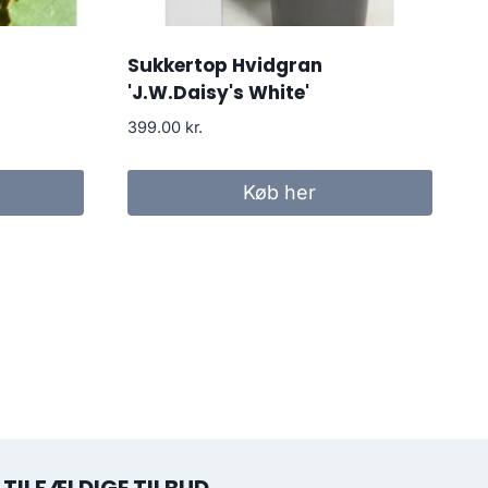
Sukkertop Hvidgran
'J.W.Daisy's White'
399.00
kr.
Køb her