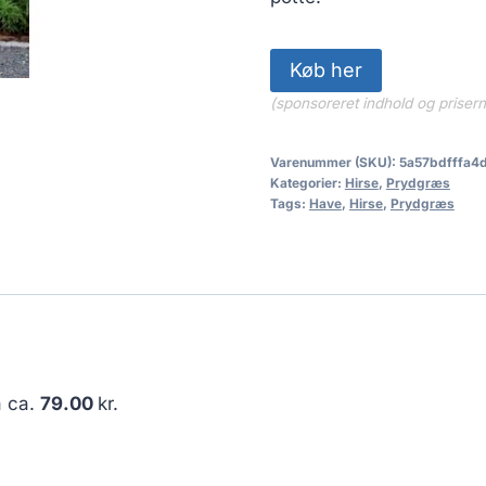
Køb her
(sponsoreret indhold og priser
Varenummer (SKU):
5a57bdfffa4
Kategorier:
Hirse
,
Prydgræs
Tags:
Have
,
Hirse
,
Prydgræs
å ca.
79.00
kr.