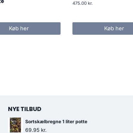
te
475.00
kr.
Køb her
Køb her
NYE TILBUD
Sortskælbregne 1 liter potte
69.95
kr.