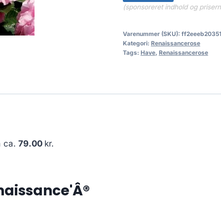
(sponsoreret indhold og priser
Varenummer (SKU):
ff2eeeb2035
Kategori:
Renaissancerose
Tags:
Have
,
Renaissancerose
å ca.
79.00
kr.
naissance'Â®