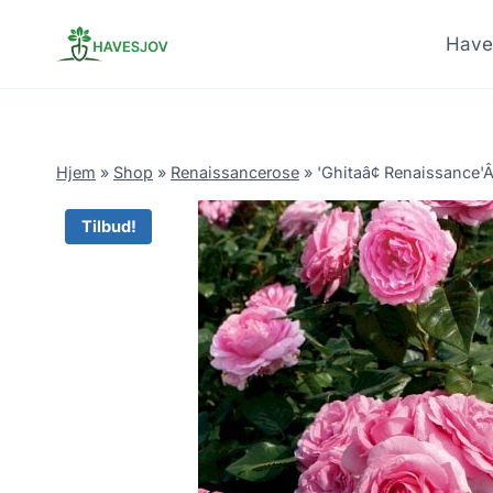
Skip
to
Have
content
Hjem
»
Shop
»
Renaissancerose
»
'Ghitaâ¢ Renaissance'
Tilbud!