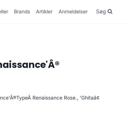
Søg
ller
Brands
Artikler
Anmeldelser
enaissance'Â®
en
e
tuelle
ance'Â®TypeÂ Renaissance Rose., 'Ghitaâ¢
is
:
.21 kr..