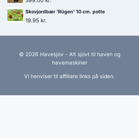
599.00
kr.
Skovjordbær 'Rügen' 10 cm. potte
19.95
kr.
© 2026 Havesjov - Alt sjovt til haven og
havemaskiner
Vi henviser til affiliate links på siden.
Hjemmesider Til Salg
|
Hjemmeside Udvikling
|
Online
Tilbud
Denne side kan være skabt med AI! Indholdet er
genereret med henblik på at informere og inspirere,