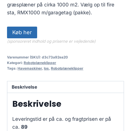
græsplæner på cirka 1000 m2. Vælg op til fire
sta, RMX1000 m/garagetag (pakke).
Køb her
(sponsoreret indhold og priserne er vejledende)
Varenummer (SKU):
d3c73a92ea20
Kategori:
Robotplæneklipper
Tags:
Havemaskiner
,
los
,
Robotplæneklipper
Beskrivelse
Beskrivelse
Leveringstid er på ca.
og fragtprisen er på
ca.
89