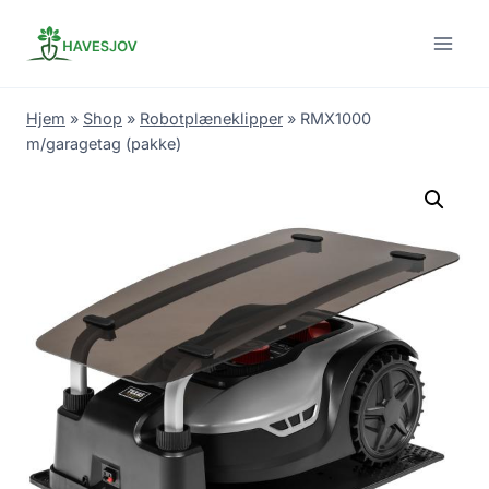
Skip
to
content
Hjem
»
Shop
»
Robotplæneklipper
»
RMX1000
m/garagetag (pakke)