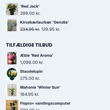
'Red Jack'
299.00
kr.
Kirsebærlaurbær 'Genolia'
Den
Den
234.95
kr.
129.95
kr.
oprindelige
aktuelle
pris
pris
TILFÆLDIGE TILBUD
var:
er:
Æble 'Rød Aroma'
234.95 kr..
129.95 kr..
1,099.00
kr.
Staudelupin
275.00
kr.
Mahonie 'Winter Sun'
164.95
kr.
Flopro+ vandingscomputer