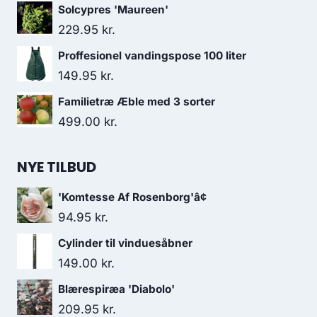
Solcypres 'Maureen'
229.95
kr.
Proffesionel vandingspose 100 liter
149.95
kr.
Familietræ Æble med 3 sorter
499.00
kr.
NYE TILBUD
'Komtesse Af Rosenborg'â¢
94.95
kr.
Cylinder til vinduesåbner
149.00
kr.
Blærespiræa 'Diabolo'
209.95
kr.