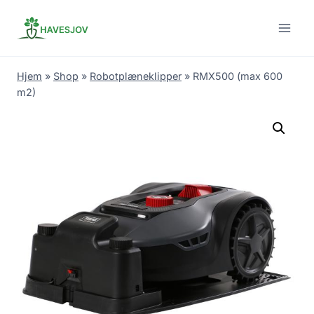
Skip
to
content
Hjem
»
Shop
»
Robotplæneklipper
»
RMX500 (max 600
m2)