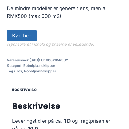
De mindre modeller er generelt ens, men a,
RMX500 (max 600 m2).
Køb her
(sponsoreret indhold og priserne er vejledende)
Varenummer (SKU):
0b0b8205b992
Kategori:
Robotplæneklipper
Tags:
los
,
Robotplæneklipper
Beskrivelse
Beskrivelse
Leveringstid er på ca.
1 D
og fragtprisen er
på ca.
10.0