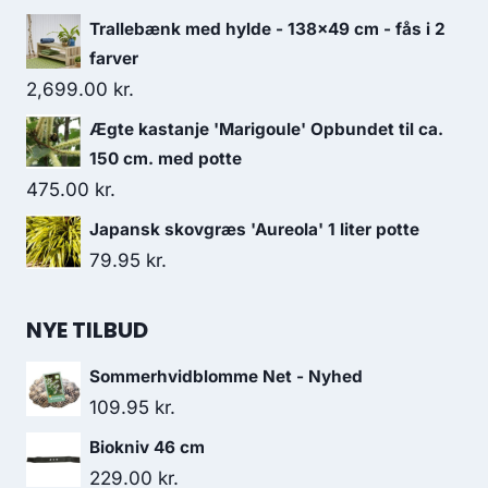
Trallebænk med hylde - 138×49 cm - fås i 2
farver
2,699.00
kr.
Ægte kastanje 'Marigoule' Opbundet til ca.
150 cm. med potte
475.00
kr.
Japansk skovgræs 'Aureola' 1 liter potte
79.95
kr.
NYE TILBUD
Sommerhvidblomme Net - Nyhed
109.95
kr.
Biokniv 46 cm
229.00
kr.