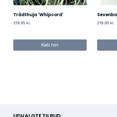
Trådthuja 'Whipcord'
Sevenb
219.95
kr.
219.95
kr.
Køb her
UDVALGTE TILBUD