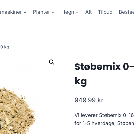
maskiner
Planter
Hegn
Alt
Tilbud
Bestse
00 kg
Støbemix 0-
kg
949.99
kr.
Vi leverer Støbemix 0-1
for 1-5 hverdage, Støbe