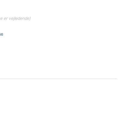
ne er vejledende)
56