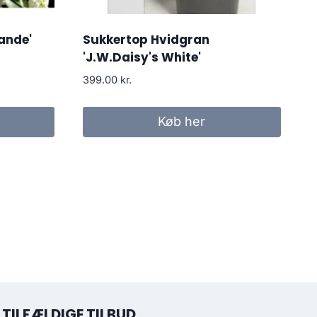
ande'
Sukkertop Hvidgran
'J.W.Daisy's White'
399.00
kr.
Køb her
TILFÆLDIGE TILBUD