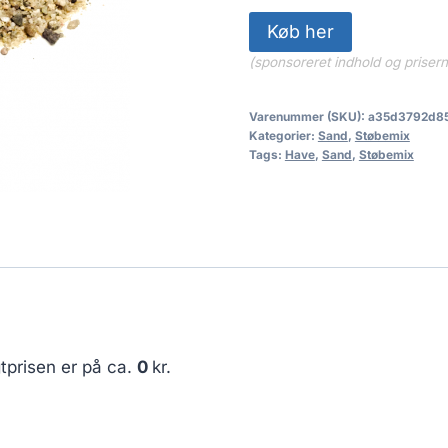
Køb her
(sponsoreret indhold og priser
Varenummer (SKU):
a35d3792d8
Kategorier:
Sand
,
Støbemix
Tags:
Have
,
Sand
,
Støbemix
tprisen er på ca.
0
kr.