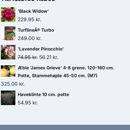
'Black Widow'
229.95
kr.
TurflineÂ® Turbo
249.00
kr.
'Lavender Pinocchio'
Den
Den
74.95
kr.
56.21
kr.
oprindelige
aktuelle
Æble 'James Grieve' 4-8 grene. 120-160 cm.
pris
pris
Potte, Stammehøjde 45-50 cm. (M7)
var:
er:
325.00
kr.
74.95 kr..
56.21 kr..
Haveklinte 10 cm. potte
54.95
kr.