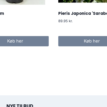
om
Pieris Japonica 'Sarab
89.95
kr.
Køb her
Køb her
NYE TILBUD