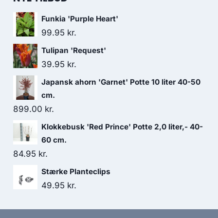
Funkia 'Purple Heart'
99.95
kr.
Tulipan 'Request'
39.95
kr.
Japansk ahorn 'Garnet' Potte 10 liter 40-50
cm.
899.00
kr.
Klokkebusk 'Red Prince' Potte 2,0 liter,- 40-
60 cm.
84.95
kr.
Stærke Planteclips
49.95
kr.