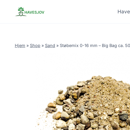
Skip
to
Have
content
Hjem
»
Shop
»
Sand
»
Støbemix 0-16 mm – Big Bag ca. 5