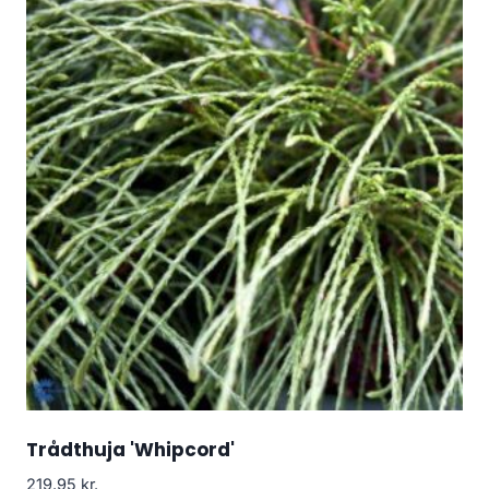
Trådthuja 'Whipcord'
219.95
kr.