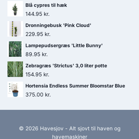
Blå cypres til hæk
144.95
kr.
Dronningebusk 'Pink Cloud'
229.95
kr.
Lampepudsergræs 'Little Bunny'
89.95
kr.
Zebragræs 'Strictus' 3,0 liter potte
154.95
kr.
Hortensia Endless Summer Bloomstar Blue
375.00
kr.
© 2026 Havesjov - Alt sjovt til haven og
havemaskiner