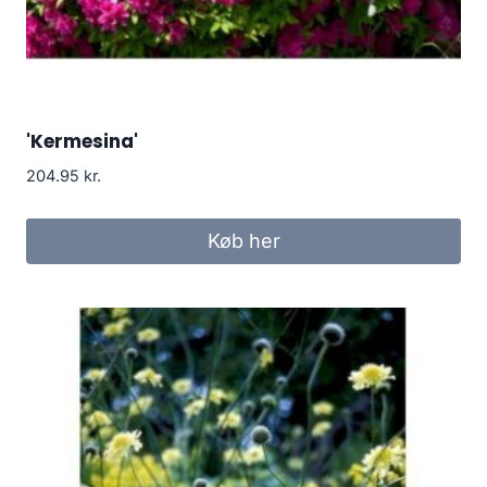
'Kermesina'
204.95
kr.
Køb her