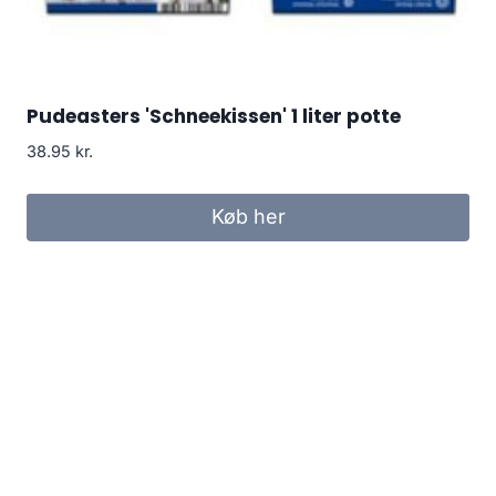
Pudeasters 'Schneekissen' 1 liter potte
38.95
kr.
Køb her