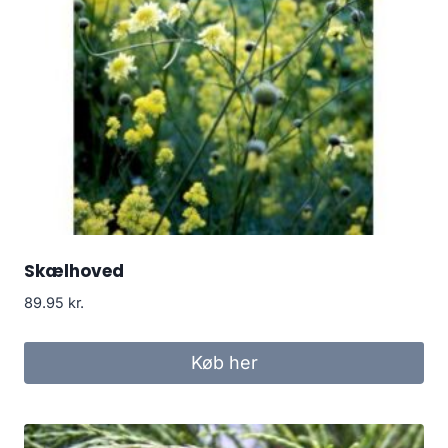
Skælhoved
89.95
kr.
Køb her