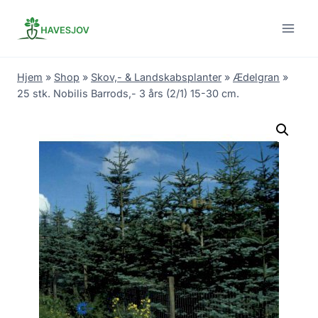
Skip
to
content
Hjem
»
Shop
»
Skov,- & Landskabsplanter
»
Ædelgran
»
25 stk. Nobilis Barrods,- 3 års (2/1) 15-30 cm.