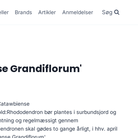
Søg
ller
Brands
Artikler
Anmeldelser
e Grandiflorum'
Catawbiense
ld:Rhododendron bør plantes i surbundsjord og
antning og regelmæssigt gennem
ndronen skal gødes to gange årligt, i hhv. april
ense Grandiflorum'.