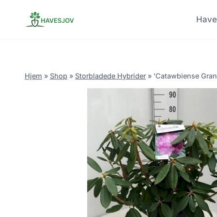
Skip
to
Have
content
Hjem
»
Shop
»
Storbladede Hybrider
»
'Catawbiense Gran