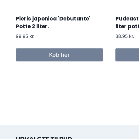
Pieris japonica 'Debutante'
Pudeaste
Potte 2 liter.
liter pot
99.95
kr.
38.95
kr.
Køb her