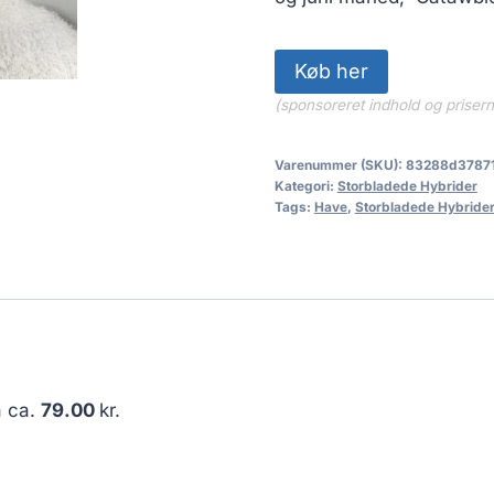
Køb her
(sponsoreret indhold og priser
Varenummer (SKU):
83288d3787
Kategori:
Storbladede Hybrider
Tags:
Have
,
Storbladede Hybride
å ca.
79.00
kr.