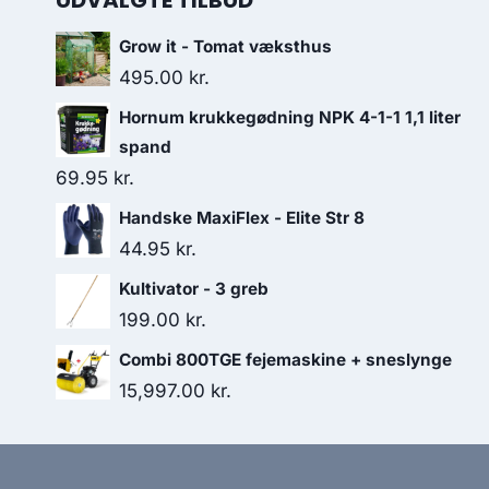
UDVALGTE TILBUD
Grow it - Tomat væksthus
495.00
kr.
Hornum krukkegødning NPK 4-1-1 1,1 liter
spand
69.95
kr.
Handske MaxiFlex - Elite Str 8
44.95
kr.
Kultivator - 3 greb
199.00
kr.
Combi 800TGE fejemaskine + sneslynge
15,997.00
kr.