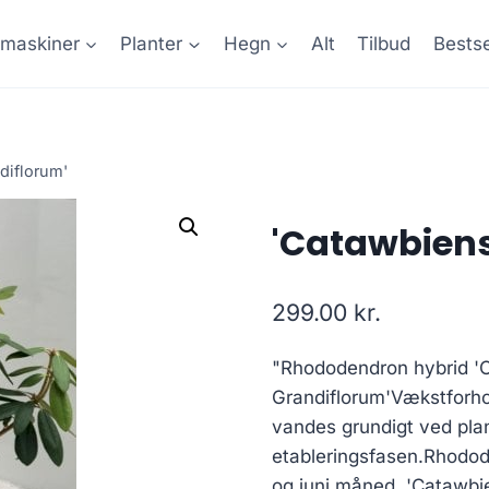
maskiner
Planter
Hegn
Alt
Tilbud
Bestse
diflorum'
'Catawbiens
299.00
kr.
"Rhododendron hybrid '
Grandiflorum'Vækstforho
vandes grundigt ved pl
etableringsfasen.Rhodode
og juni måned, 'Catawbi