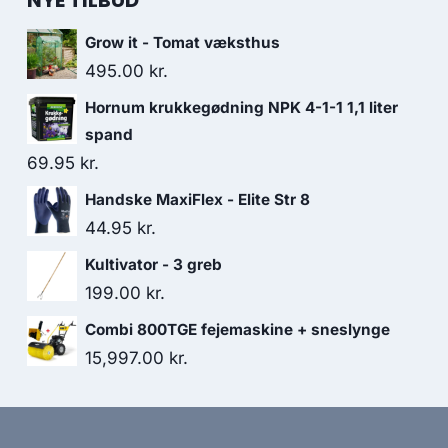
NYE TILBUD
Grow it - Tomat væksthus
495.00
kr.
Hornum krukkegødning NPK 4-1-1 1,1 liter
spand
69.95
kr.
Handske MaxiFlex - Elite Str 8
44.95
kr.
Kultivator - 3 greb
199.00
kr.
Combi 800TGE fejemaskine + sneslynge
15,997.00
kr.