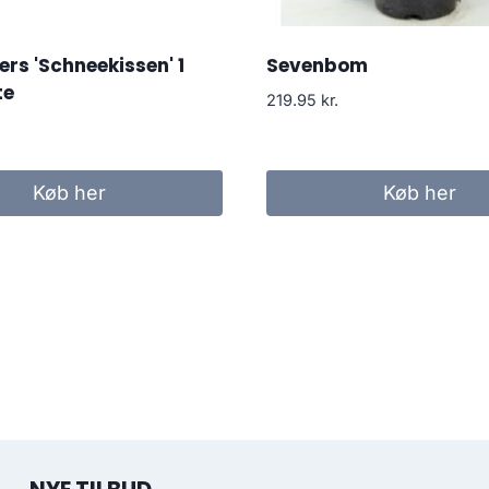
rs 'Schneekissen' 1
Sevenbom
te
219.95
kr.
Køb her
Køb her