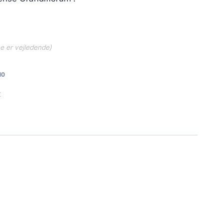
ne er vejledende)
10
r