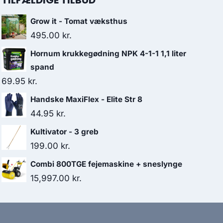
TILFÆLDIGE TILBUD
Grow it - Tomat væksthus
495.00
kr.
Hornum krukkegødning NPK 4-1-1 1,1 liter
spand
69.95
kr.
Handske MaxiFlex - Elite Str 8
44.95
kr.
Kultivator - 3 greb
199.00
kr.
Combi 800TGE fejemaskine + sneslynge
15,997.00
kr.