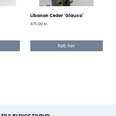
Libanon Ceder 'Glauca'
475.00
kr.
Køb her