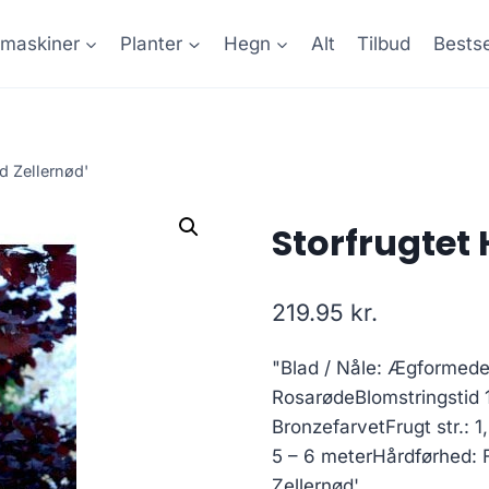
maskiner
Planter
Hegn
Alt
Tilbud
Bestse
d Zellernød'
Storfrugtet 
219.95
kr.
"Blad / Nåle: Ægformede
RosarødeBlomstringstid 1
BronzefarvetFrugt str.: 
5 – 6 meterHårdførhed: F
Zellernød'.