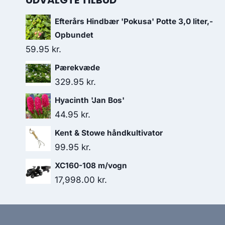
UDVALGTE TILBUD
Efterårs Hindbær 'Pokusa' Potte 3,0 liter,-
Opbundet
59.95
kr.
Pærekvæde
329.95
kr.
Hyacinth 'Jan Bos'
44.95
kr.
Kent & Stowe håndkultivator
99.95
kr.
XC160-108 m/vogn
17,998.00
kr.