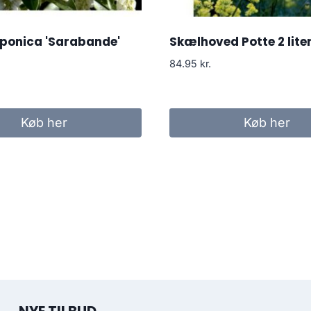
aponica 'Sarabande'
Skælhoved Potte 2 liter
84.95
kr.
Køb her
Køb her