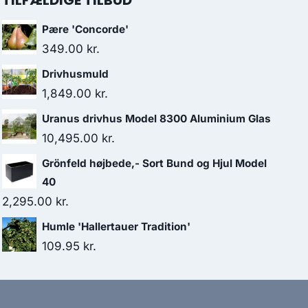
TILFÆLDIGE TILBUD
Pære 'Concorde'
349.00
kr.
Drivhusmuld
1,849.00
kr.
Uranus drivhus Model 8300 Aluminium Glas
10,495.00
kr.
Grönfeld højbede,- Sort Bund og Hjul Model
40
2,295.00
kr.
Humle 'Hallertauer Tradition'
109.95
kr.