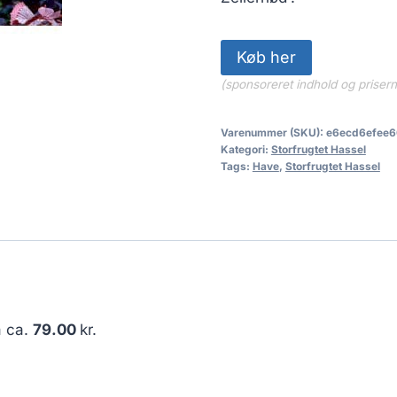
Køb her
(sponsoreret indhold og priser
Varenummer (SKU):
e6ecd6efee6
Kategori:
Storfrugtet Hassel
Tags:
Have
,
Storfrugtet Hassel
å ca.
79.00
kr.