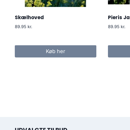
Skælhoved
Pieris J
89.95
kr.
89.95
kr.
Køb her