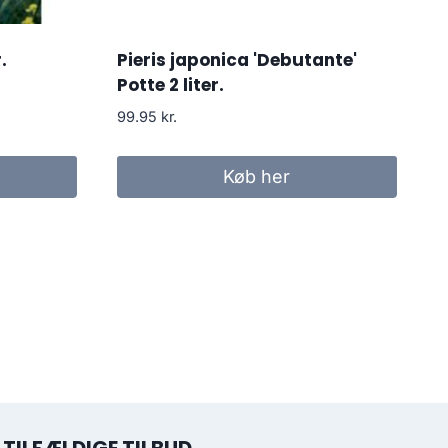
.
Pieris japonica 'Debutante'
Potte 2 liter.
99.95
kr.
Køb her