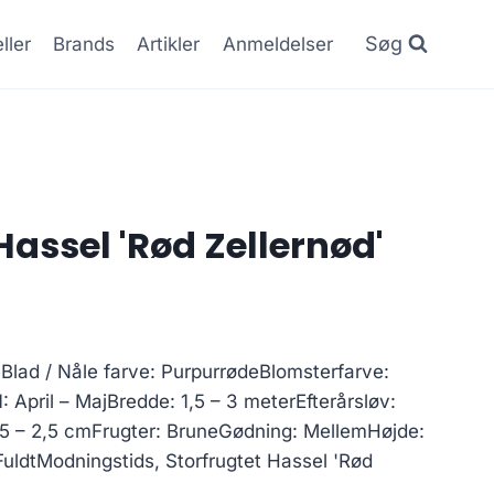
Søg
ller
Brands
Artikler
Anmeldelser
Hassel 'Rød Zellernød'
Blad / Nåle farve: PurpurrødeBlomsterfarve:
: April – MajBredde: 1,5 – 3 meterEfterårsløv:
1,5 – 2,5 cmFrugter: BruneGødning: MellemHøjde:
uldtModningstids, Storfrugtet Hassel 'Rød