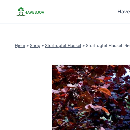
Skip
to
Have
content
Hjem
»
Shop
»
Storfrugtet Hassel
»
Storfrugtet Hassel 'Rø